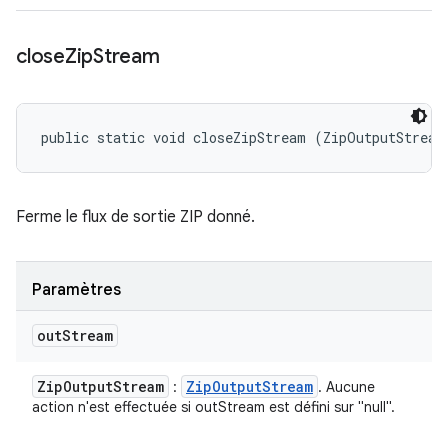
close
Zip
Stream
public static void closeZipStream (ZipOutputStream
Ferme le flux de sortie ZIP donné.
Paramètres
out
Stream
Zip
Output
Stream
Zip
Output
Stream
:
. Aucune
action n'est effectuée si outStream est défini sur "null".