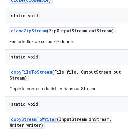
close(Closeable)
.
static void
close
Zip
Stream
(Zip
Output
Stream out
Stream)
Ferme le flux de sortie ZIP donné.
static void
copy
File
To
Stream
(File file
,
Output
Stream out
Stream)
Copie le contenu du fichier dans outStream.
static void
copy
Stream
To
Writer
(Input
Stream in
Stream
,
Writer writer)