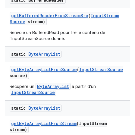
static Buffered
Reader
get
Buffered
Reader
From
Stream
Src
(
Input
Stream
Source
stream)
Renvoie un BufferedRead pour lire le contenu de
l'InputStreamSource donné.
static
Byte
Array
List
get
Byte
Array
List
From
Source
(
Input
Stream
Source
source)
ByteArrayList
Récupère un
à partir d'un
InputStreamSource
.
static
Byte
Array
List
get
Byte
Array
List
From
Stream
(Input
Stream
stream)