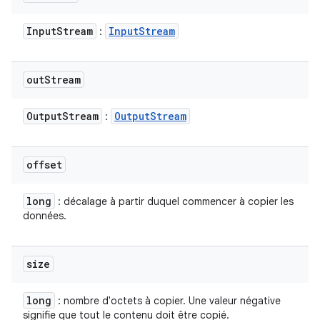
Input
Stream
Input
Stream
:
out
Stream
Output
Stream
Output
Stream
:
offset
long
: décalage à partir duquel commencer à copier les
données.
size
long
: nombre d'octets à copier. Une valeur négative
signifie que tout le contenu doit être copié.