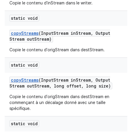
Copie le contenu d'inStream dans le writer.
static void
copy
Streams
(Input
Stream in
Stream
,
Output
Stream out
Stream)
Copie le contenu d'origStream dans destStream.
static void
copy
Streams
(Input
Stream in
Stream
,
Output
Stream out
Stream
,
long offset
,
long size)
Copie le contenu d'origStream dans destStream en
commençant à un décalage donné avec une taille
spécifique.
static void