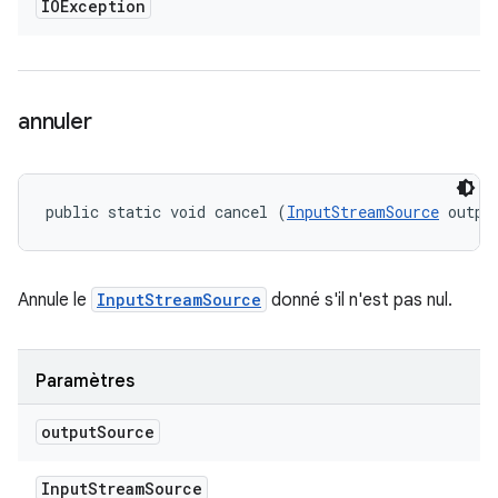
IOException
annuler
public static void cancel (
InputStreamSource
 outpu
Annule le
InputStreamSource
donné s'il n'est pas nul.
Paramètres
output
Source
Input
Stream
Source