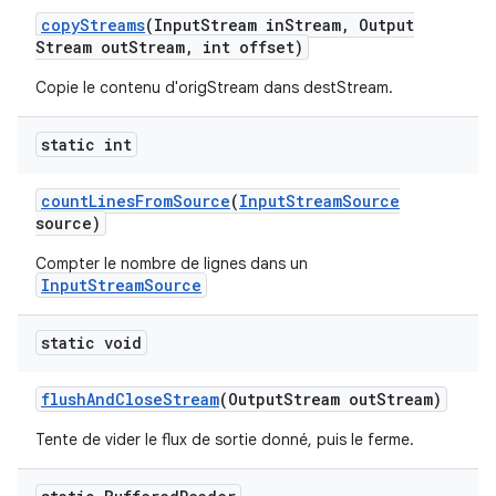
copy
Streams
(Input
Stream in
Stream
,
Output
Stream out
Stream
,
int offset)
Copie le contenu d'origStream dans destStream.
static int
count
Lines
From
Source
(
Input
Stream
Source
source)
Compter le nombre de lignes dans un
InputStreamSource
static void
flush
And
Close
Stream
(Output
Stream out
Stream)
Tente de vider le flux de sortie donné, puis le ferme.