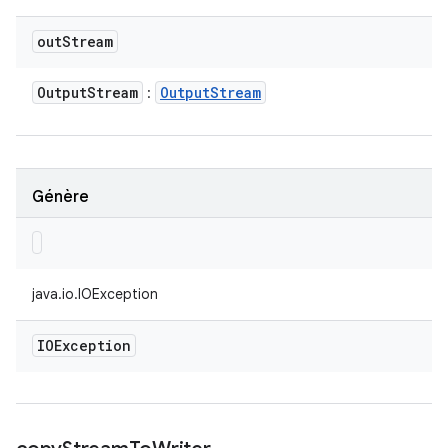
out
Stream
Output
Stream
Output
Stream
:
Génère
java.io.IOException
IOException