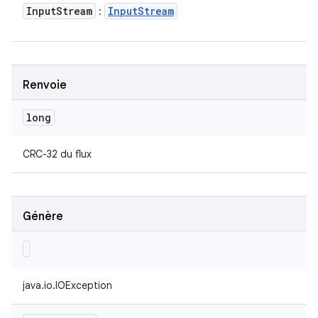
Input
Stream
Input
Stream
:
Renvoie
long
CRC-32 du flux
Génère
java.io.IOException