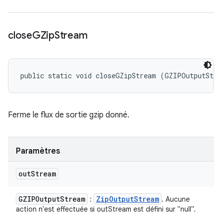
close
GZip
Stream
public static void closeGZipStream (GZIPOutputStr
Ferme le flux de sortie gzip donné.
Paramètres
out
Stream
GZIPOutput
Stream
Zip
Output
Stream
:
. Aucune
action n'est effectuée si outStream est défini sur "null".