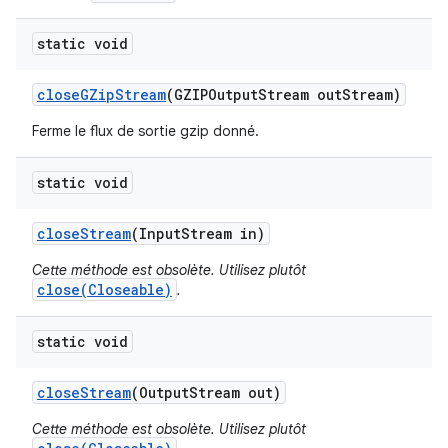
static void
close
GZip
Stream
(GZIPOutput
Stream out
Stream)
Ferme le flux de sortie gzip donné.
static void
close
Stream
(Input
Stream in)
Cette méthode est obsolète. Utilisez plutôt
close(Closeable)
.
static void
close
Stream
(Output
Stream out)
Cette méthode est obsolète. Utilisez plutôt