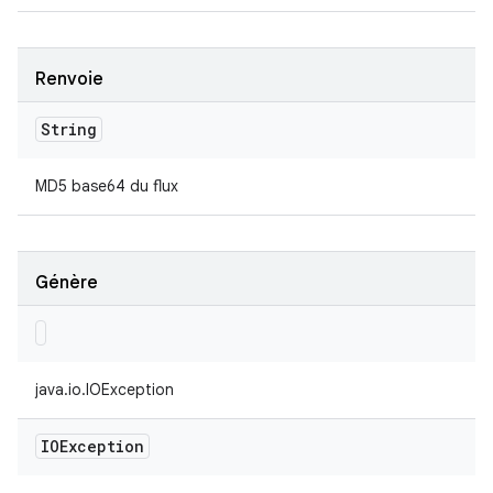
Renvoie
String
MD5 base64 du flux
Génère
java.io.IOException
IOException