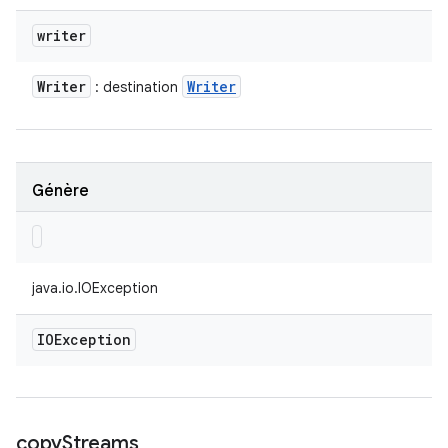
writer
Writer
Writer
: destination
Génère
java.io.IOException
IOException
copy
Streams