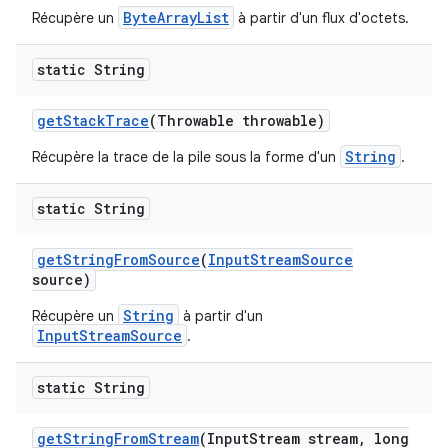
ByteArrayList
Récupère un
à partir d'un flux d'octets.
static String
get
Stack
Trace
(Throwable throwable)
String
Récupère la trace de la pile sous la forme d'un
.
static String
get
String
From
Source
(
Input
Stream
Source
source)
String
Récupère un
à partir d'un
InputStreamSource
.
static String
get
String
From
Stream
(Input
Stream stream
,
long