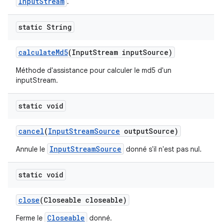
InputStream
.
static String
calculate
Md5
(Input
Stream input
Source)
Méthode d'assistance pour calculer le md5 d'un
inputStream.
static void
cancel
(
Input
Stream
Source
output
Source)
InputStreamSource
Annule le
donné s'il n'est pas nul.
static void
close
(Closeable closeable)
Closeable
Ferme le
donné.