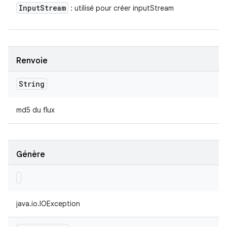
Input
Stream
: utilisé pour créer inputStream
Renvoie
String
md5 du flux
Génère
java.io.IOException