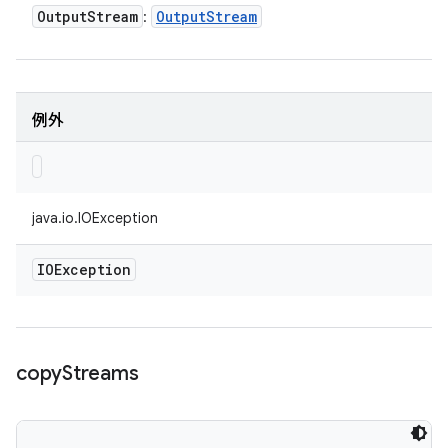
Output
Stream
Output
Stream
:
例外
java.io.IOException
IOException
copy
Streams