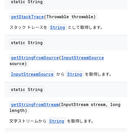
static String
get
Stack
Trace
(Throwable throwable)
String
スタック トレースを
として取得します。
static String
get
String
From
Source
(
Input
Stream
Source
source)
InputStreamSource
String
から
を取得します。
static String
get
String
From
Stream
(Input
Stream stream
,
long
length)
String
文字ストリームから
を取得します。