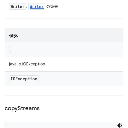
Writer
Writer
:
の宛先
例外
java.io.IOException
IOException
copy
Streams