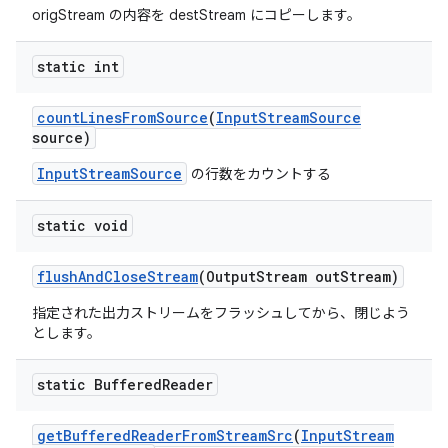
origStream の内容を destStream にコピーします。
static int
count
Lines
From
Source
(
Input
Stream
Source
source)
InputStreamSource
の行数をカウントする
static void
flush
And
Close
Stream
(Output
Stream out
Stream)
指定された出力ストリームをフラッシュしてから、閉じよう
とします。
static Buffered
Reader
get
Buffered
Reader
From
Stream
Src
(
Input
Stream