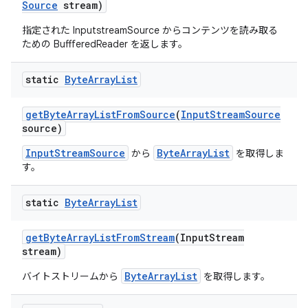
Source
stream)
指定された InputstreamSource からコンテンツを読み取る
ための BuffferedReader を返します。
static
Byte
Array
List
get
Byte
Array
List
From
Source
(
Input
Stream
Source
source)
InputStreamSource
ByteArrayList
から
を取得しま
す。
static
Byte
Array
List
get
Byte
Array
List
From
Stream
(Input
Stream
stream)
ByteArrayList
バイトストリームから
を取得します。