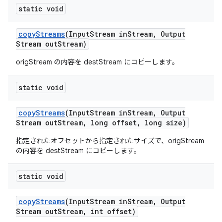
static void
copy
Streams
(Input
Stream in
Stream
,
Output
Stream out
Stream)
origStream の内容を destStream にコピーします。
static void
copy
Streams
(Input
Stream in
Stream
,
Output
Stream out
Stream
,
long offset
,
long size)
指定されたオフセットから指定されたサイズで、origStream
の内容を destStream にコピーします。
static void
copy
Streams
(Input
Stream in
Stream
,
Output
Stream out
Stream
,
int offset)