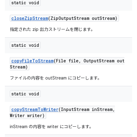
static void
close
Zip
Stream
(Zip
Output
Stream out
Stream)
指定された zip 出力ストリームを閉じます。
static void
copy
File
To
Stream
(File file
,
Output
Stream out
Stream)
ファイルの内容を outStream にコピーします。
static void
copy
Stream
To
Writer
(Input
Stream in
Stream
,
Writer writer)
inStream の内容を writer にコピーします。