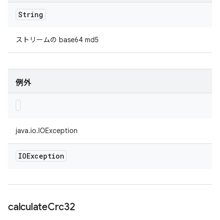
String
ストリームの base64 md5
例外
java.io.IOException
IOException
calculate
Crc32