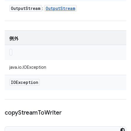
Output
Stream
Output
Stream
:
例外
java.io.IOException
IOException
copy
Stream
To
Writer