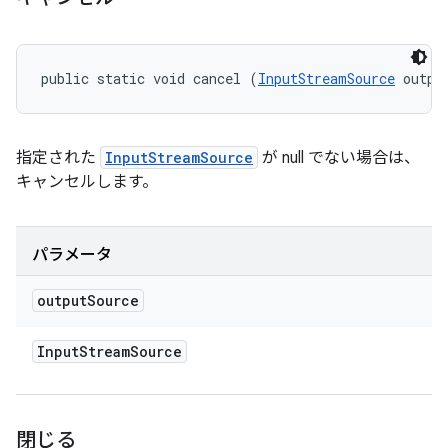
public static void cancel (
InputStreamSource
 outpu
指定された
InputStreamSource
が null でない場合は、
キャンセルします。
パラメータ
output
Source
Input
Stream
Source
閉じる