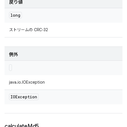
戻り値
long
ストリームの CRC-32
例外
java.io.IOException
IOException
calculate
Md5