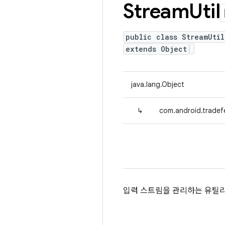
Stream
Util
public class StreamUtil
extends Object
java.lang.Object
↳
com.android.tradefe
입력 스트림을 관리하는 유틸