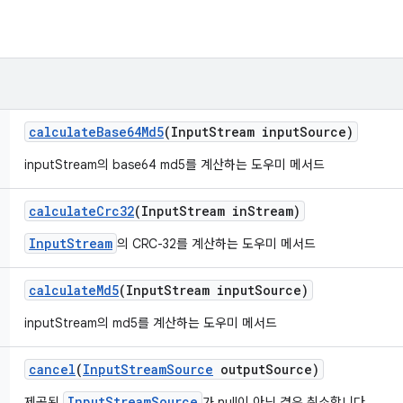
calculate
Base64Md5
(Input
Stream input
Source)
inputStream의 base64 md5를 계산하는 도우미 메서드
calculate
Crc32
(Input
Stream in
Stream)
InputStream
의 CRC-32를 계산하는 도우미 메서드
calculate
Md5
(Input
Stream input
Source)
inputStream의 md5를 계산하는 도우미 메서드
cancel
(
Input
Stream
Source
output
Source)
InputStreamSource
제공된
가 null이 아닌 경우 취소합니다.