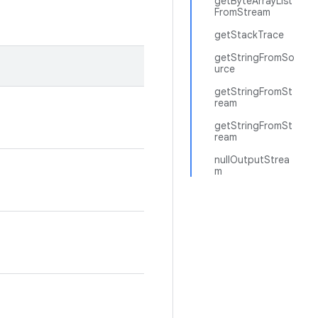
getByteArrayList
FromStream
getStackTrace
getStringFromSo
urce
getStringFromSt
ream
getStringFromSt
ream
nullOutputStrea
m