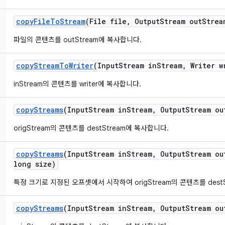
copy
File
To
Stream
(File file
,
Output
Stream out
Strea
파일의 콘텐츠를 outStream에 복사합니다.
copy
Stream
To
Writer
(Input
Stream in
Stream
,
Writer w
inStream의 콘텐츠를 writer에 복사합니다.
copy
Streams
(Input
Stream in
Stream
,
Output
Stream ou
origStream의 콘텐츠를 destStream에 복사합니다.
copy
Streams
(Input
Stream in
Stream
,
Output
Stream ou
long size)
특정 크기로 지정된 오프셋에서 시작하여 origStream의 콘텐츠를 dest
copy
Streams
(Input
Stream in
Stream
,
Output
Stream ou