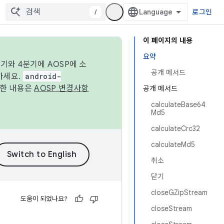
/
로그인
이 페이지의 내용
요약
기와 4분기에 AOSP에 소
공개 메서드
하세요.
android-
세한 내용은
AOSP 변경사항
공개 메서드
calculateBase64
Md5
calculateCrc32
calculateMd5
취소
닫기
closeGZipStream
도움이 되었나요?
closeStream