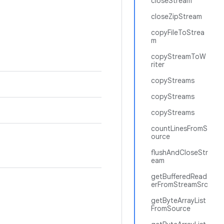
closeStream
closeZipStream
copyFileToStrea
m
copyStreamToW
riter
copyStreams
copyStreams
copyStreams
countLinesFromS
ource
flushAndCloseStr
eam
getBufferedRead
erFromStreamSrc
getByteArrayList
FromSource