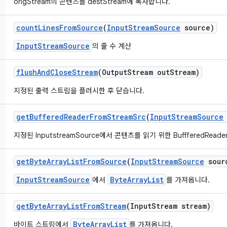
origStream의 콘텐츠를 destStream에 복사합니다.
count
Lines
From
Source
(
Input
Stream
Source
source)
InputStreamSource
의 줄 수 계산
flush
And
Close
Stream
(Output
Stream out
Stream)
지정된 출력 스트림을 플러시한 후 닫습니다.
get
Buffered
Reader
From
Stream
Src
(
Input
Stream
Source
지정된 InputstreamSource에서 콘텐츠를 읽기 위한 BuffferedRea
get
Byte
Array
List
From
Source
(
Input
Stream
Source
sour
InputStreamSource
ByteArrayList
에서
를 가져옵니다.
get
Byte
Array
List
From
Stream
(Input
Stream stream)
ByteArrayList
바이트 스트림에서
를 가져옵니다.