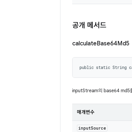
공개 메서드
calculate
Base64Md5
public static String c
inputStream의 base64 
매개변수
input
Source