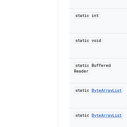
static int
static void
static Buffered
Reader
static
Byte
Array
List
static
Byte
Array
List