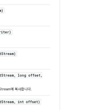
m)
riter)
t
Stream)
t
Stream
,
long offset
,
Stream에 복사합니다.
t
Stream
,
int offset)