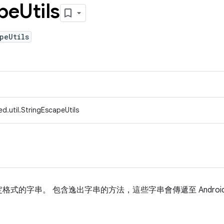
pe
Utils
peUtils
d.util.StringEscapeUtils
的字串。 包含逸出字串的方法，這些字串會傳遞至 Android S