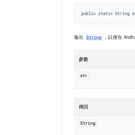
public static String e
逸出
String
，以便在 Andro
參數
str
傳回
String