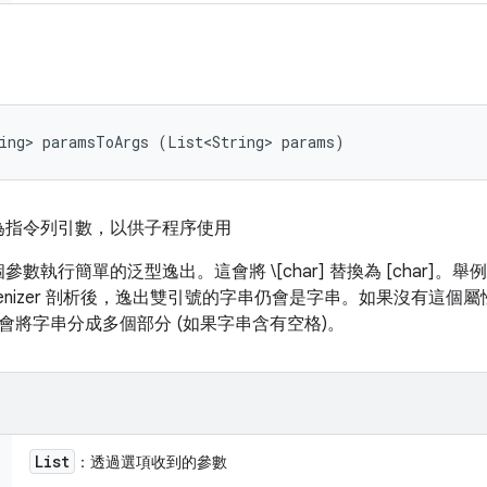
ring> paramsToArgs (List<String> params)
為指令列引數，以供子程序使用
執行簡單的泛型逸出。這會將 \[char] 替換為 [char]。舉例
reTokenizer 剖析後，逸出雙引號的字串仍會是字串。如果沒有這個
enizer 會將字串分成多個部分 (如果字串含有空格)。
List
：透過選項收到的參數