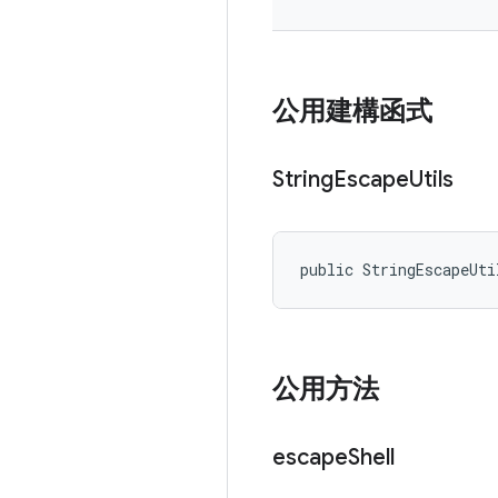
公用建構函式
String
Escape
Utils
public StringEscapeUti
公用方法
escape
Shell