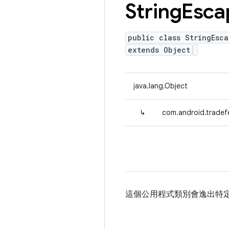
String
Esca
public class StringEsca
extends Object
java.lang.Object
↳
com.android.tradefe
這個公用程式類別會逸出特定格式