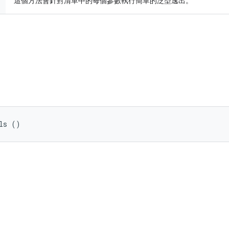
這個方法會針對清單中的每個參數執行簡單的泛型逸出。
ls ()