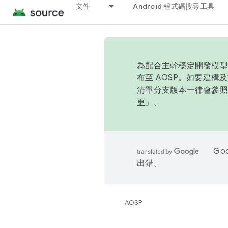
文件
Android 程式碼搜尋工具
為配合主幹穩定開發模型，
布至 AOSP。如要建構及
清單分支版本一律會參照推
更
」。
Go
出錯。
AOSP