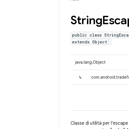
String
Esca
public class StringEsca
extends Object
java.lang.Object
↳
com.android.tradefe
Classe di utilità per l'escap