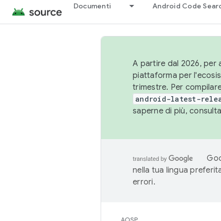
Documenti
Android Code Sear
A partire dal 2026, per a
piattaforma per l'ecos
trimestre. Per compilare
android-latest-rele
saperne di più, consult
Goo
nella tua lingua preferi
errori.
AOSP