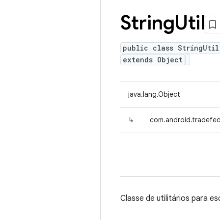
String
Util
public class StringUtil
extends Object
java.lang.Object
↳
com.android.tradefed.u
Classe de utilitários para 