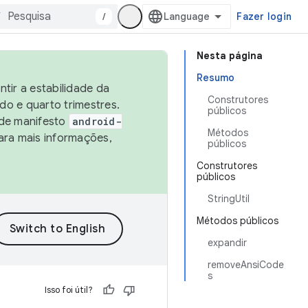
/
Fazer login
Nesta página
Resumo
tir a estabilidade da
Construtores
o e quarto trimestres.
públicos
 de manifesto
android-
Métodos
ara mais informações,
públicos
Construtores
públicos
StringUtil
Métodos públicos
expandir
removeAnsiCode
s
Isso foi útil?