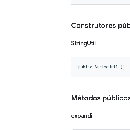
Construtores púb
String
Util
public StringUtil ()
Métodos público
expandir