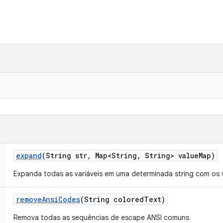
expand
(String str
,
Map<String
,
String> value
Map)
Expanda todas as variáveis em uma determinada string com os 
remove
Ansi
Codes
(String colored
Text)
Remova todas as sequências de escape ANSI comuns