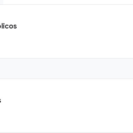
licos
s