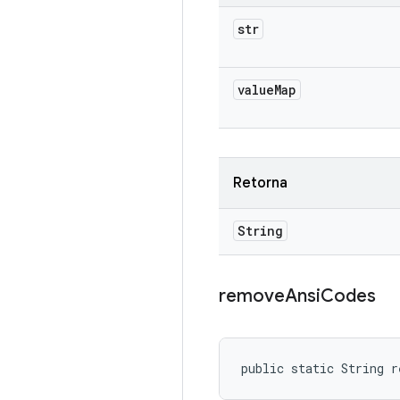
str
value
Map
Retorna
String
remove
Ansi
Codes
public static String r