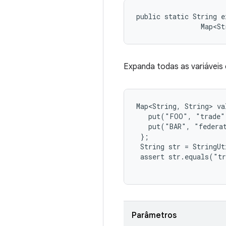
public static String e
                Map<St
Expanda todas as variáveis
Map<String, String> va
   put("FOO", "trade")
   put("BAR", "federat
 };

 String str = StringUt
 assert str.equals("tr
Parâmetros