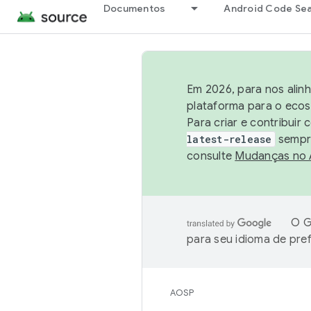
Documentos
Android Code Se
Em 2026, para nos alin
plataforma para o ecos
Para criar e contribuir
latest-release
sempre
consulte
Mudanças no
O G
para seu idioma de pre
AOSP