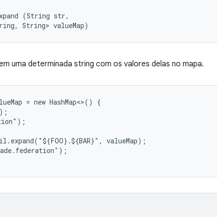
xpand (String str, 

ring, String> valueMap)
 em uma determinada string com os valores delas no mapa.
lueMap = new HashMap<>() {

;

ion");

il.expand("${FOO}.${BAR}", valueMap);

ade.federation");
