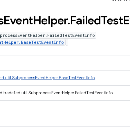
s
Event
Helper
.
Failed
Test
E
processEventHelper.FailedTestEventInfo
ntHelper.BaseTestEventInfo
ed.util.SubprocessEventHelper.BaseTestEventInfo
d.tradefed.util.SubprocessEventHelper.FailedTestEventInfo