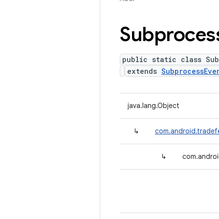
Subproces
public static class Sub
extends
SubprocessEve
java.lang.Object
↳
com.android.tradef
↳
com.androi