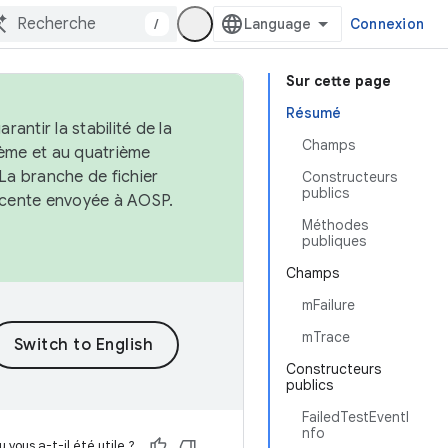
/
Connexion
Sur cette page
Résumé
antir la stabilité de la
Champs
ème et au quatrième
 La branche de fichier
Constructeurs
publics
récente envoyée à AOSP.
Méthodes
publiques
Champs
mFailure
mTrace
Constructeurs
publics
FailedTestEventI
nfo
 vous a-t-il été utile ?