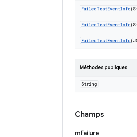
Failed
Test
Event
Info
(S
Failed
Test
Event
Info
(S
Failed
Test
Event
Info
(J
Méthodes publiques
String
Champs
m
Failure