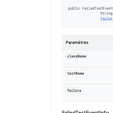
public FailedTestEvent
                String
Failur
Paramètres
class
Name
test
Name
failure
Failed
Test
Event
Info