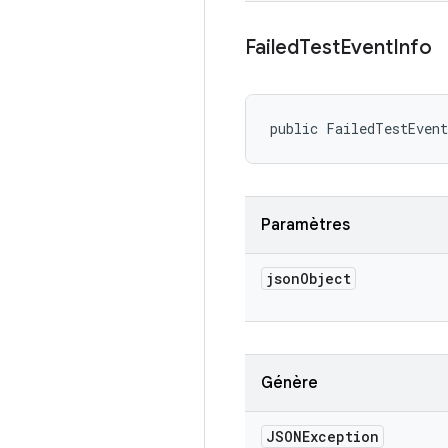
Failed
Test
Event
Info
public FailedTestEven
Paramètres
json
Object
Génère
JSONException