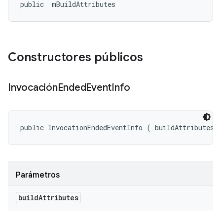
public 
 mBuildAttributes
Constructores públicos
Invocación
Ended
Event
Info
public InvocationEndedEventInfo (
 buildAttributes)
Parámetros
build
Attributes