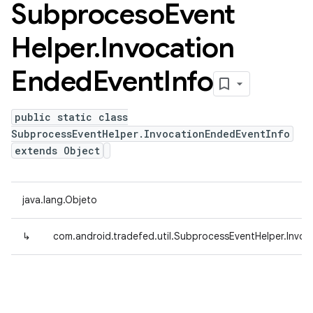
Subproceso
Event
Helper
.
Invocation
Ended
Event
Info
public static class
SubprocessEventHelper.InvocationEndedEventInfo
extends Object
java.lang.Objeto
↳
com.android.tradefed.util.SubprocessEventHelper.Invo