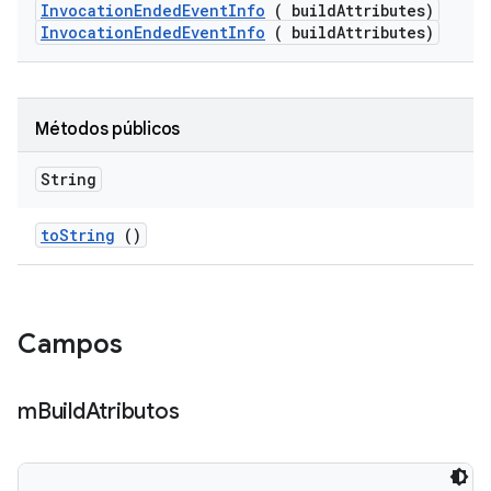
Invocation
Ended
Event
Info
( build
Attributes)
InvocationEndedEventInfo
( buildAttributes)
Métodos públicos
String
to
String
()
Campos
m
Build
Atributos