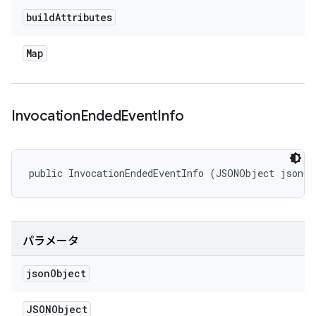
build
Attributes
Map
Invocation
Ended
Event
Info
public InvocationEndedEventInfo (JSONObject jsonO
パラメータ
json
Object
JSONObject