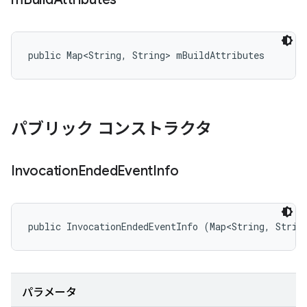
public Map<String, String> mBuildAttributes
パブリック コンストラクタ
Invocation
Ended
Event
Info
public InvocationEndedEventInfo (Map<String, Strin
パラメータ