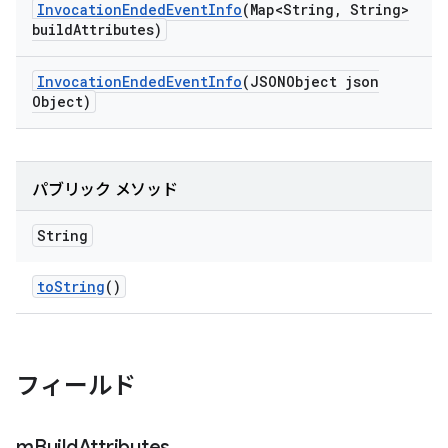
Invocation
Ended
Event
Info
(Map<String
,
String>
build
Attributes)
Invocation
Ended
Event
Info
(JSONObject json
Object)
パブリック メソッド
String
to
String
()
フィールド
m
Build
Attributes