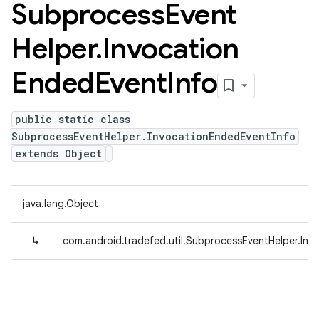
Subprocess
Event
Helper
.
Invocation
Ended
Event
Info
public static class
SubprocessEventHelper.InvocationEndedEventInfo
extends Object
java.lang.Object
↳
com.android.tradefed.util.SubprocessEventHelper.Inv