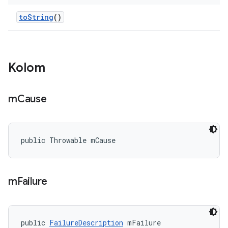
to
String
()
Kolom
m
Cause
public Throwable mCause
m
Failure
public 
FailureDescription
 mFailure