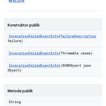
m
Failure
Konstruktor publik
Invocation
Failed
Event
Info
(
Failure
Description
failure)
Invocation
Failed
Event
Info
(Throwable cause)
Invocation
Failed
Event
Info
(JSONObject json
Object)
Metode publik
String