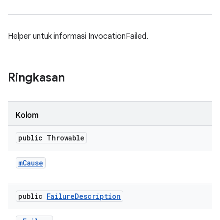
Helper untuk informasi InvocationFailed.
Ringkasan
Kolom
public Throwable
m
Cause
public
Failure
Description