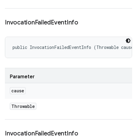
Invocation
Failed
Event
Info
public InvocationFailedEventInfo (Throwable cause)
Parameter
cause
Throwable
Invocation
Failed
Event
Info