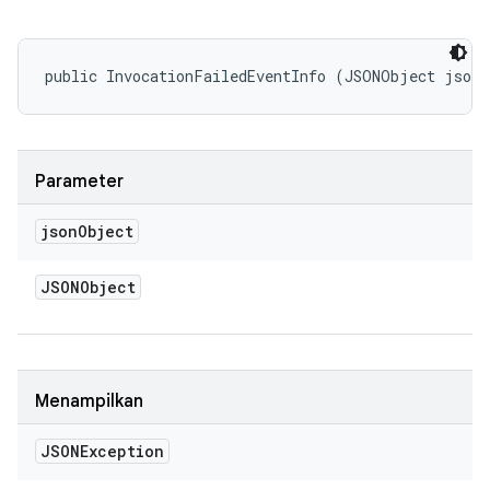
public InvocationFailedEventInfo (JSONObject json
Parameter
json
Object
JSONObject
Menampilkan
JSONException