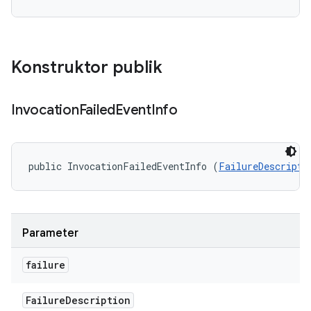
Konstruktor publik
Invocation
Failed
Event
Info
public InvocationFailedEventInfo (
FailureDescripti
Parameter
failure
Failure
Description