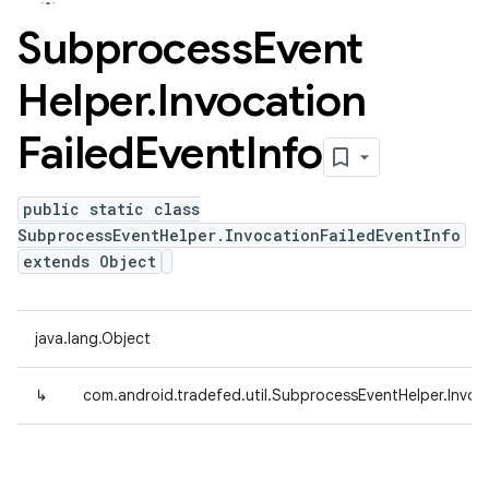
Subprocess
Event
Helper
.
Invocation
Failed
Event
Info
public static class
SubprocessEventHelper.InvocationFailedEventInfo
extends Object
java.lang.Object
↳
com.android.tradefed.util.SubprocessEventHelper.Invoc