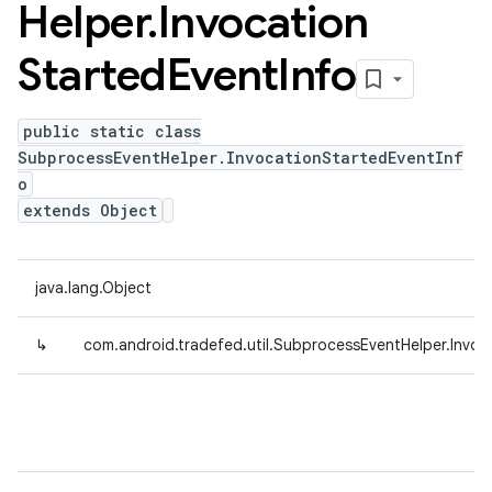
Helper
.
Invocation
Started
Event
Info
public static class
SubprocessEventHelper.InvocationStartedEventInf
o
extends Object
java.lang.Object
↳
com.android.tradefed.util.SubprocessEventHelper.Invoc