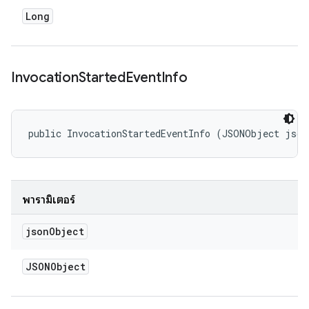
Long
Invocation
Started
Event
Info
public InvocationStartedEventInfo (JSONObject jso
พารามิเตอร์
json
Object
JSONObject