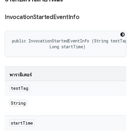
Invocation
Started
Event
Info
public InvocationStartedEventInfo (String testTag, 
                Long startTime)
พารามิเตอร์
test
Tag
String
start
Time