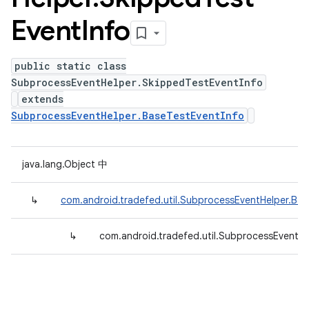
Event
Info
public static class
SubprocessEventHelper.SkippedTestEventInfo
extends
SubprocessEventHelper.BaseTestEventInfo
java.lang.Object 中
↳
com.android.tradefed.util.SubprocessEventHelper.Bas
↳
com.android.tradefed.util.SubprocessEventHe