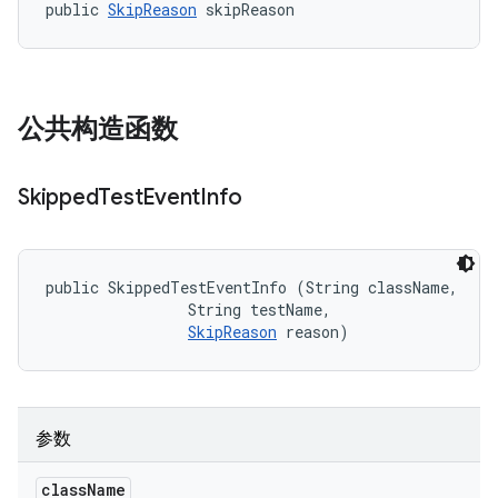
public 
SkipReason
 skipReason
公共构造函数
Skipped
Test
Event
Info
public SkippedTestEventInfo (String className, 

                String testName, 

SkipReason
 reason)
参数
class
Name