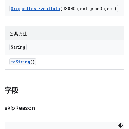
Skipped
Test
Event
Info
(JSONObject json
Object)
公共方法
String
to
String
()
字段
skip
Reason