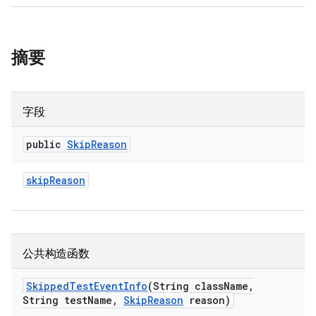
摘要
字段
public
Skip
Reason
skip
Reason
公共构造函数
Skipped
Test
Event
Info
(String class
Name
,
String test
Name
,
Skip
Reason
reason)