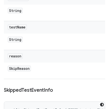
String
test
Name
String
reason
Skip
Reason
Skipped
Test
Event
Info