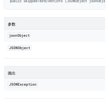
public SkippedTestEventInfo (JSONObject jsonObjec
参数
json
Object
JSONObject
抛出
JSONException