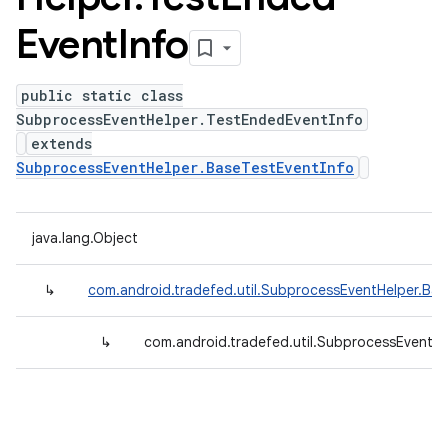
Event
Info
public static class
SubprocessEventHelper.TestEndedEventInfo
extends
SubprocessEventHelper.BaseTestEventInfo
java.lang.Object
↳
com.android.tradefed.util.SubprocessEventHelper.Bas
↳
com.android.tradefed.util.SubprocessEventH