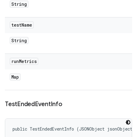
String
test
Name
String
run
Metrics
Map
Test
Ended
Event
Info
public TestEndedEventInfo (JSONObject jsonObject)