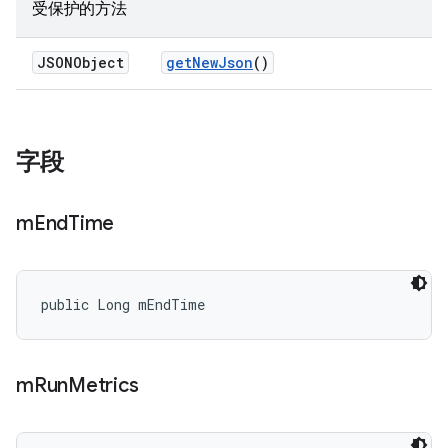
受保护的方法
JSONObject
get
New
Json
()
字段
m
End
Time
public Long mEndTime
m
Run
Metrics