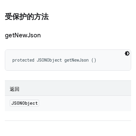
受保护的方法
get
New
Json
protected JSONObject getNewJson ()
返回
JSONObject