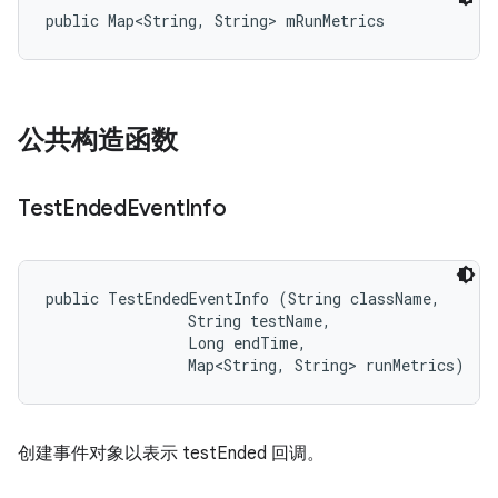
public Map<String, String> mRunMetrics
公共构造函数
Test
Ended
Event
Info
public TestEndedEventInfo (String className, 

                String testName, 

                Long endTime, 

                Map<String, String> runMetrics)
创建事件对象以表示 testEnded 回调。