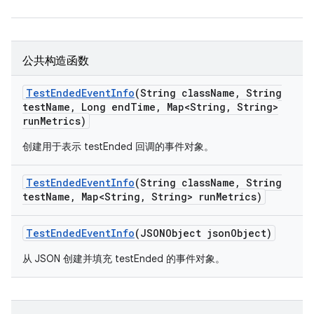
公共构造函数
Test
Ended
Event
Info
(String class
Name
,
String
test
Name
,
Long end
Time
,
Map<String
,
String>
run
Metrics)
创建用于表示 testEnded 回调的事件对象。
Test
Ended
Event
Info
(String class
Name
,
String
test
Name
,
Map<String
,
String> run
Metrics)
Test
Ended
Event
Info
(JSONObject json
Object)
从 JSON 创建并填充 testEnded 的事件对象。