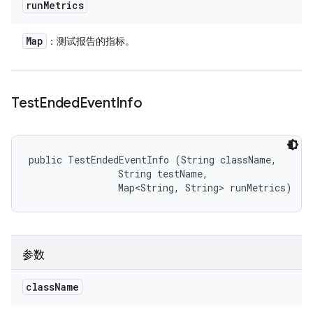
run
Metrics
Map
：测试报告的指标。
Test
Ended
Event
Info
public TestEndedEventInfo (String className, 

                String testName, 

                Map<String, String> runMetrics)
参数
class
Name