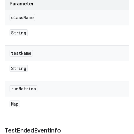
Parameter
class
Name
String
test
Name
String
run
Metrics
Map
Test
Ended
Event
Info