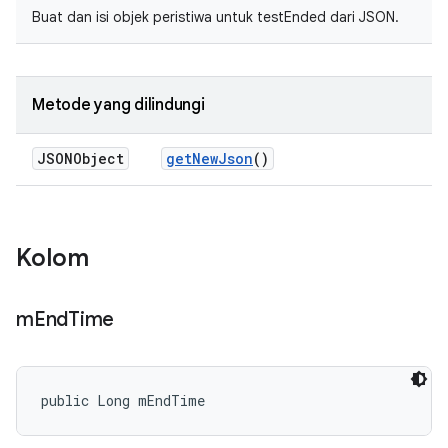
Buat dan isi objek peristiwa untuk testEnded dari JSON.
Metode yang dilindungi
JSONObject
get
New
Json
()
Kolom
m
End
Time
public Long mEndTime