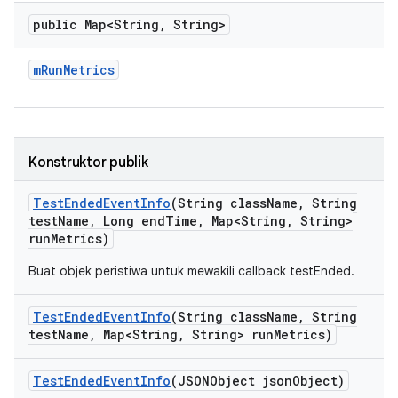
public Map<String
,
String>
m
Run
Metrics
Konstruktor publik
Test
Ended
Event
Info
(String class
Name
,
String
test
Name
,
Long end
Time
,
Map<String
,
String>
run
Metrics)
Buat objek peristiwa untuk mewakili callback testEnded.
Test
Ended
Event
Info
(String class
Name
,
String
test
Name
,
Map<String
,
String> run
Metrics)
Test
Ended
Event
Info
(JSONObject json
Object)