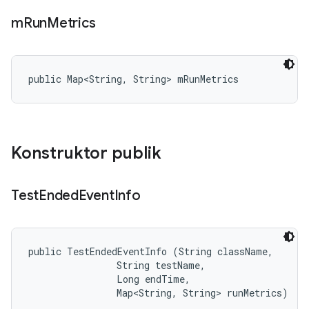
m
Run
Metrics
public Map<String, String> mRunMetrics
Konstruktor publik
Test
Ended
Event
Info
public TestEndedEventInfo (String className, 

                String testName, 

                Long endTime, 

                Map<String, String> runMetrics)