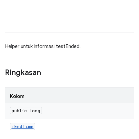
Helper untuk informasi testEnded.
Ringkasan
Kolom
public Long
m
End
Time