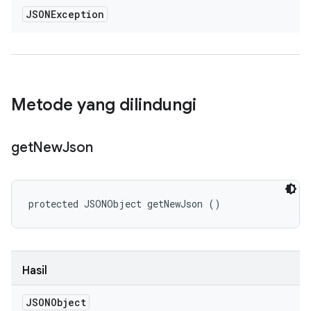
JSONException
Metode yang dilindungi
get
New
Json
protected JSONObject getNewJson ()
Hasil
JSONObject