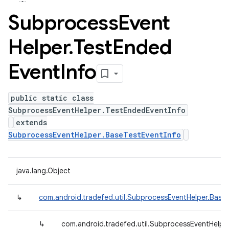
Subprocess
Event
Helper
.
Test
Ended
Event
Info
public static class
SubprocessEventHelper.TestEndedEventInfo
extends
SubprocessEventHelper.BaseTestEventInfo
java.lang.Object
↳
com.android.tradefed.util.SubprocessEventHelper.Base
↳
com.android.tradefed.util.SubprocessEventHelpe