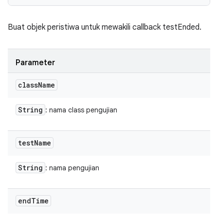
Buat objek peristiwa untuk mewakili callback testEnded.
Parameter
class
Name
String
: nama class pengujian
test
Name
String
: nama pengujian
end
Time