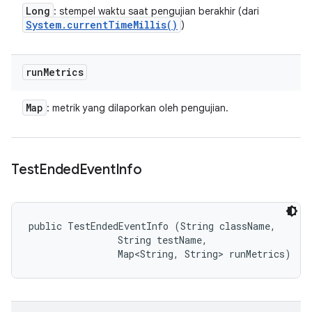
Long
: stempel waktu saat pengujian berakhir (dari
System
.
current
Time
Millis(
)
)
run
Metrics
Map
: metrik yang dilaporkan oleh pengujian.
Test
Ended
Event
Info
public TestEndedEventInfo (String className, 

                String testName, 

                Map<String, String> runMetrics)