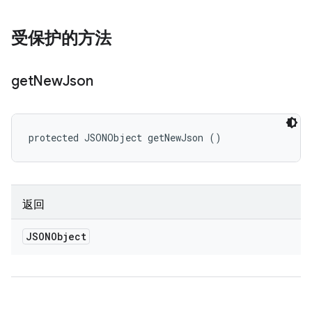
受保护的方法
get
New
Json
protected JSONObject getNewJson ()
返回
JSONObject