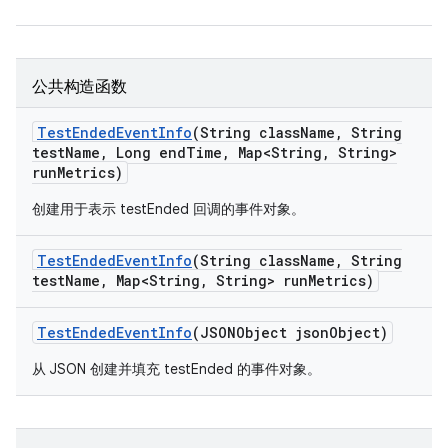
公共构造函数
Test
Ended
Event
Info
(String class
Name
,
String
test
Name
,
Long end
Time
,
Map<String
,
String>
run
Metrics)
创建用于表示 testEnded 回调的事件对象。
Test
Ended
Event
Info
(String class
Name
,
String
test
Name
,
Map<String
,
String> run
Metrics)
Test
Ended
Event
Info
(JSONObject json
Object)
从 JSON 创建并填充 testEnded 的事件对象。