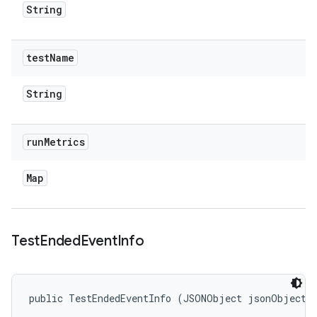
String
test
Name
String
run
Metrics
Map
Test
Ended
Event
Info
public TestEndedEventInfo (JSONObject jsonObject)