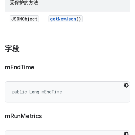
受保护的方法
JSONObject
get
New
Json
()
字段
m
End
Time
public Long mEndTime
m
Run
Metrics