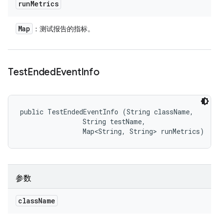
run
Metrics
Map
：测试报告的指标。
Test
Ended
Event
Info
public TestEndedEventInfo (String className, 

                String testName, 

                Map<String, String> runMetrics)
参数
class
Name