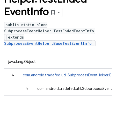
Event
Info
public static class
SubprocessEventHelper.TestEndedEventInfo
extends
SubprocessEventHelper.BaseTestEventInfo
java.lang.Object
↳
com.android.tradefed.util.SubprocessEventHelper.Bas
↳
com.android.tradefed.util.SubprocessEventH