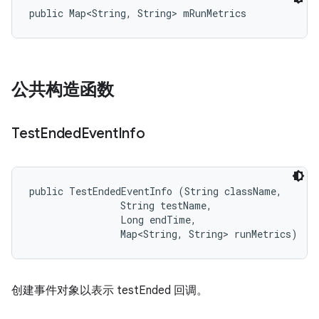
public Map<String, String> mRunMetrics
公共构造函数
Test
Ended
Event
Info
public TestEndedEventInfo (String className, 

                String testName, 

                Long endTime, 

                Map<String, String> runMetrics)
创建事件对象以表示 testEnded 回调。