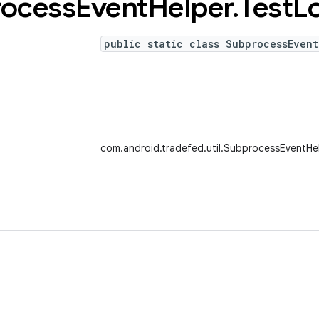
ocess
Event
Helper
.
Test
L
public static class SubprocessEvent
com.android.tradefed.util.SubprocessEventHe