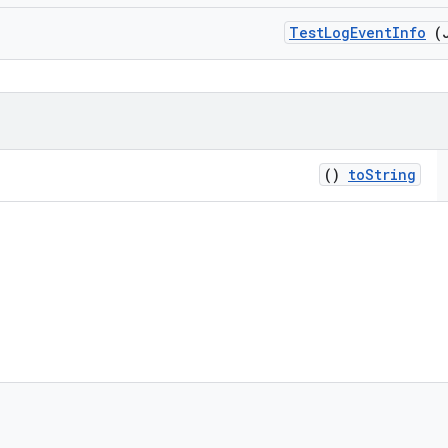
Test
Log
Event
Info
(J
()
to
String