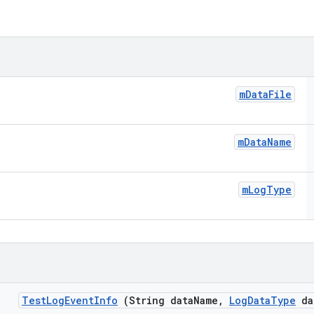
m
Data
File
m
Data
Name
m
Log
Type
Test
Log
Event
Info
(String data
Name
,
Log
Data
Type
da