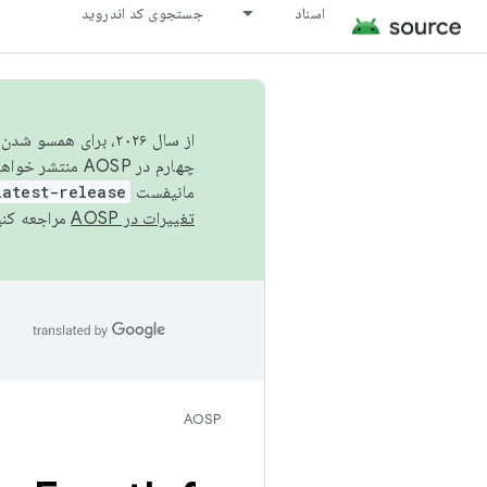
اسناد
جستجوی کد اندروید
از سال ۲۰۲۶، برای ه
چهارم در AOSP منتشر خواهیم کرد. برای ساخت و مشارکت در AOSP،
مانیفست
latest-release
تغییرات در AOSP
مراجعه کنی
ا
AOSP