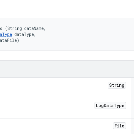
o (String dataName, 

aType
 dataType, 

dataFile)
String
Log
Data
Type
File