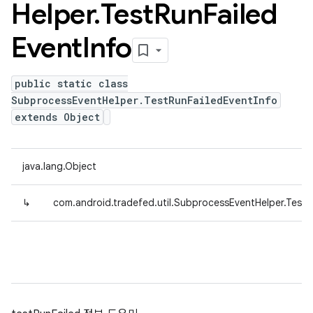
Helper
.
Test
Run
Failed
Event
Info
public static class
SubprocessEventHelper.TestRunFailedEventInfo
extends Object
java.lang.Object
↳
com.android.tradefed.util.SubprocessEventHelper.TestR