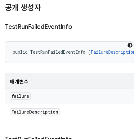
공개 생성자
Test
Run
Failed
Event
Info
public TestRunFailedEventInfo (
FailureDescription
 
매개변수
failure
Failure
Description