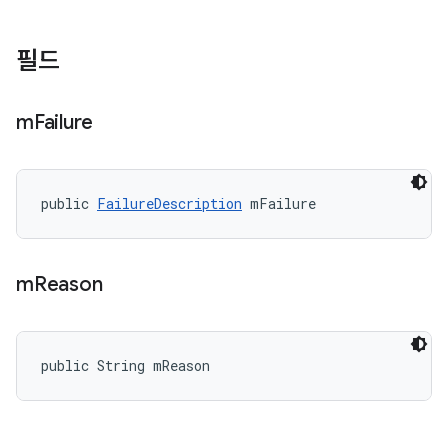
필드
m
Failure
public 
FailureDescription
 mFailure
m
Reason
public String mReason