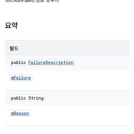
testRunFailed 정보 도우미
요약
필드
public
Failure
Description
m
Failure
public String
m
Reason