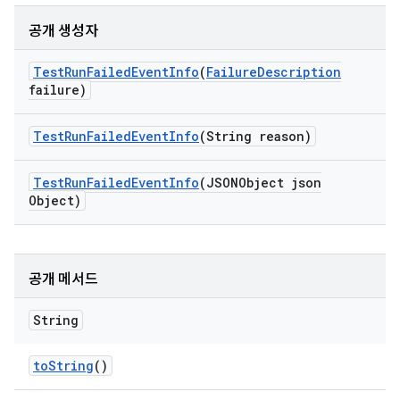
공개 생성자
Test
Run
Failed
Event
Info
(
Failure
Description
failure)
Test
Run
Failed
Event
Info
(String reason)
Test
Run
Failed
Event
Info
(JSONObject json
Object)
공개 메서드
String
to
String
()