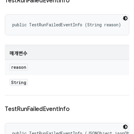
Test
Run
Failed
Event
Info
public TestRunFailedEventInfo (String reason)
매개변수
reason
String
Test
Run
Failed
Event
Info
public TestRunFailedEventInfo (JSONObject jsonObj