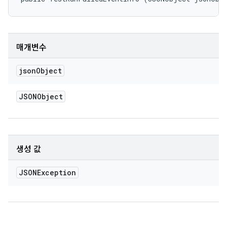
매개변수
json
Object
JSONObject
생성 값
JSONException