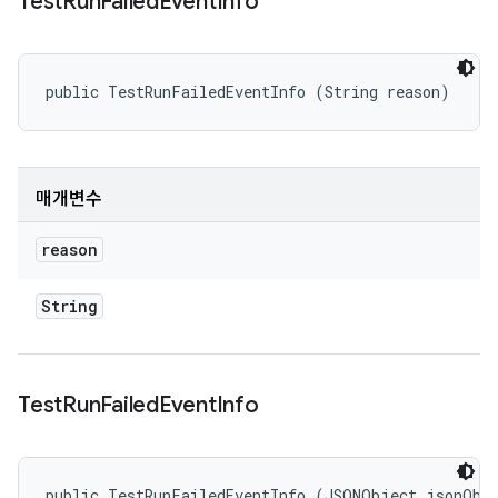
Test
Run
Failed
Event
Info
public TestRunFailedEventInfo (String reason)
매개변수
reason
String
Test
Run
Failed
Event
Info
public TestRunFailedEventInfo (JSONObject jsonObj