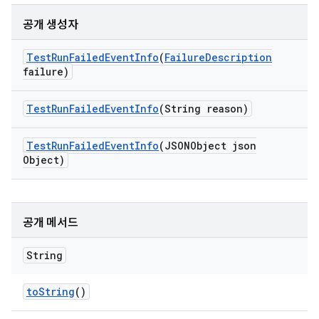
공개 생성자
Test
Run
Failed
Event
Info
(
Failure
Description
failure)
Test
Run
Failed
Event
Info
(String reason)
Test
Run
Failed
Event
Info
(JSONObject json
Object)
공개 메서드
String
to
String
()