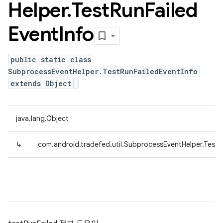
Helper
.
Test
Run
Failed
Event
Info
public static class
SubprocessEventHelper.TestRunFailedEventInfo
extends Object
java.lang.Object
↳
com.android.tradefed.util.SubprocessEventHelper.TestR