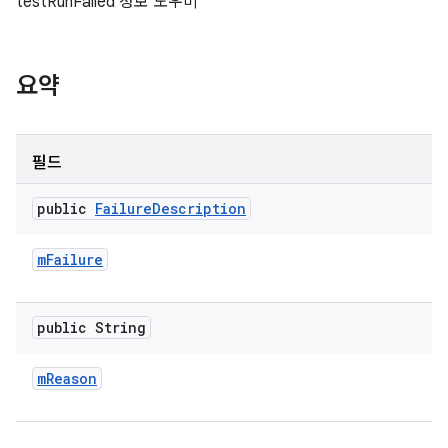
testRunFailed 정보 도우미
요약
필드
public
Failure
Description
m
Failure
public String
m
Reason