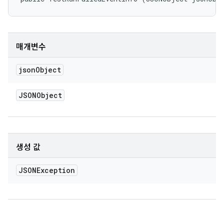
매개변수
json
Object
JSONObject
생성 값
JSONException