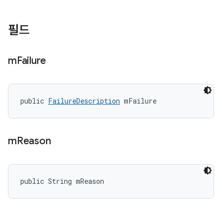
필드
m
Failure
public 
FailureDescription
 mFailure
m
Reason
public String mReason