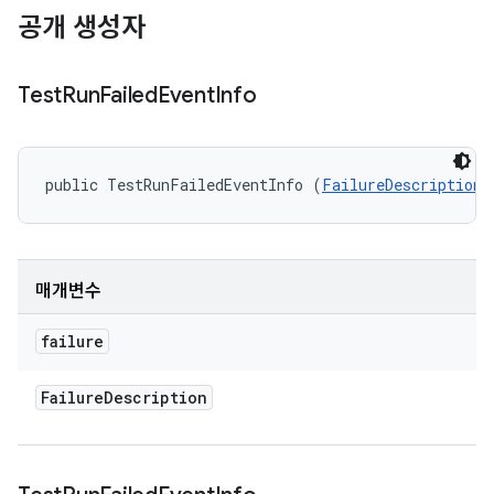
공개 생성자
Test
Run
Failed
Event
Info
public TestRunFailedEventInfo (
FailureDescription
 
매개변수
failure
Failure
Description