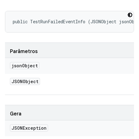
public TestRunFailedEventInfo (JSONObject jsonObj
Parâmetros
json
Object
JSONObject
Gera
JSONException