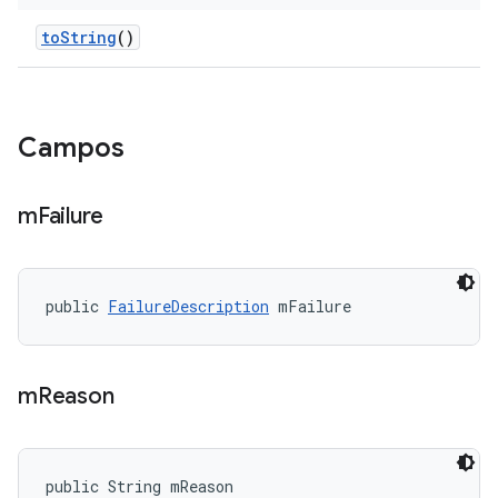
to
String
()
Campos
m
Failure
public 
FailureDescription
 mFailure
m
Reason
public String mReason