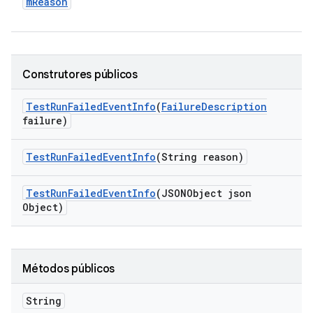
m
Reason
Construtores públicos
Test
Run
Failed
Event
Info
(
Failure
Description
failure)
Test
Run
Failed
Event
Info
(String reason)
Test
Run
Failed
Event
Info
(JSONObject json
Object)
Métodos públicos
String