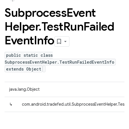
Subprocess
Event
Helper
.
Test
Run
Failed
Event
Info
public static class
SubprocessEventHelper.TestRunFailedEventInfo
extends Object
java.lang.Object
↳
com.android.tradefed.util.SubprocessEventHelper.TestR