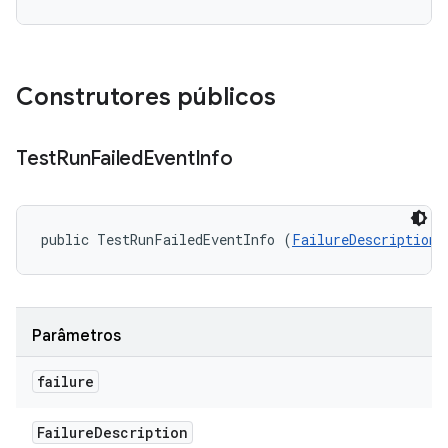
Construtores públicos
Test
Run
Failed
Event
Info
public TestRunFailedEventInfo (
FailureDescription
 
Parâmetros
failure
Failure
Description