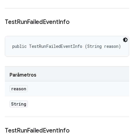
Test
Run
Failed
Event
Info
public TestRunFailedEventInfo (String reason)
Parâmetros
reason
String
Test
Run
Failed
Event
Info