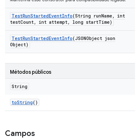
Test
Run
Started
Event
Info
(String run
Name
,
int
test
Count
,
int attempt
,
long start
Time)
Test
Run
Started
Event
Info
(JSONObject json
Object)
Métodos públicos
String
to
String
()
Campos