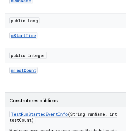
m
Run
Name
public Long
m
Start
Time
public Integer
m
Test
Count
Construtores públicos
Test
Run
Started
Event
Info
(String run
Name
,
int
test
Count)
Mantenha esse construtor para compatibilidade legada.