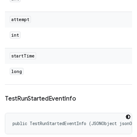
attempt
int
start
Time
long
Test
Run
Started
Event
Info
public TestRunStartedEventInfo (JSONObject jsonOb