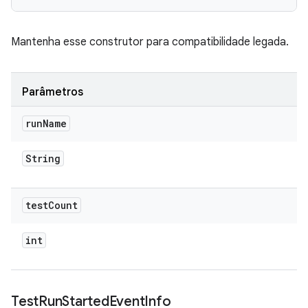
Mantenha esse construtor para compatibilidade legada.
Parâmetros
run
Name
String
test
Count
int
Test
Run
Started
Event
Info