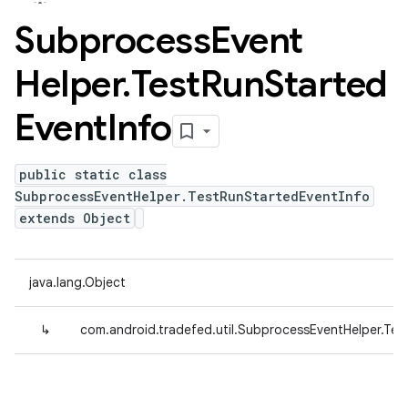
Subprocess
Event
Helper
.
Test
Run
Started
Event
Info
public static class
SubprocessEventHelper.TestRunStartedEventInfo
extends Object
java.lang.Object
↳
com.android.tradefed.util.SubprocessEventHelper.Tes