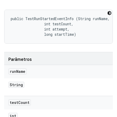
public TestRunStartedEventInfo (String runName, 

                int testCount, 

                int attempt, 

                long startTime)
Parâmetros
run
Name
String
test
Count
int