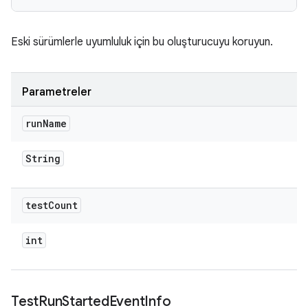
Eski sürümlerle uyumluluk için bu oluşturucuyu koruyun.
Parametreler
run
Name
String
test
Count
int
Test
Run
Started
Event
Info