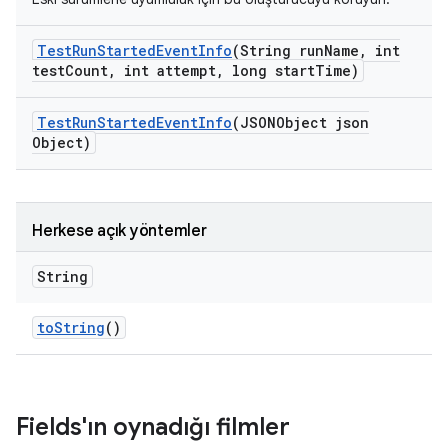
Test
Run
Started
Event
Info
(String run
Name
,
int
test
Count
,
int attempt
,
long start
Time)
Test
Run
Started
Event
Info
(JSONObject json
Object)
Herkese açık yöntemler
String
to
String
()
Fields'ın oynadığı filmler