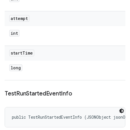
attempt
int
start
Time
long
Test
Run
Started
Event
Info
public TestRunStartedEventInfo (JSONObject jsonOb