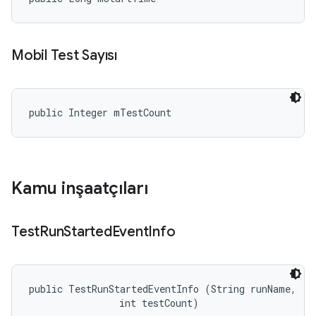
Mobil Test Sayısı
public Integer mTestCount
Kamu inşaatçıları
Test
Run
Started
Event
Info
public TestRunStartedEventInfo (String runName, 

                int testCount)