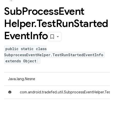
Sub
Process
Event
Helper
.
Test
Run
Started
Event
Info
public static class
SubprocessEventHelper.TestRunStartedEventInfo
extends Object
Java.lang.Nesne
🎃
com.android.tradefed.util.SubprocessEventHelper.Test