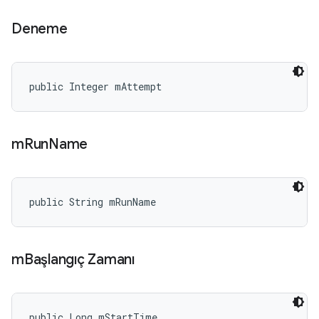
Deneme
public Integer mAttempt
m
Run
Name
public String mRunName
m
Başlangıç Zamanı
public Long mStartTime