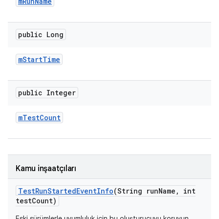
m
Run
Name
public Long
m
Start
Time
public Integer
m
Test
Count
Kamu inşaatçıları
Test
Run
Started
Event
Info
(String run
Name
,
int
test
Count)
Eski sürümlerle uyumluluk için bu oluşturucuyu koruyun.