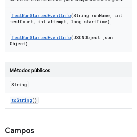
Test
Run
Started
Event
Info
(String run
Name
,
int
test
Count
,
int attempt
,
long start
Time)
Test
Run
Started
Event
Info
(JSONObject json
Object)
Métodos públicos
String
to
String
()
Campos