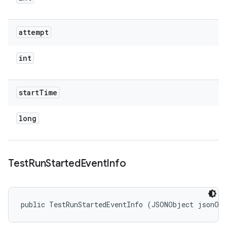
attempt
int
start
Time
long
Test
Run
Started
Event
Info
public TestRunStartedEventInfo (JSONObject jsonOb