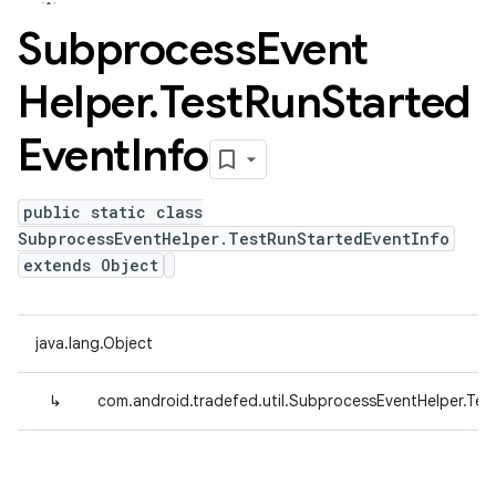
Subprocess
Event
Helper
.
Test
Run
Started
Event
Info
public static class
SubprocessEventHelper.TestRunStartedEventInfo
extends Object
java.lang.Object
↳
com.android.tradefed.util.SubprocessEventHelper.Tes