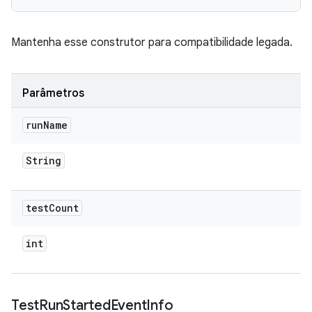
Mantenha esse construtor para compatibilidade legada.
Parâmetros
run
Name
String
test
Count
int
Test
Run
Started
Event
Info