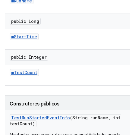
m
Run
Name
public Long
m
Start
Time
public Integer
m
Test
Count
Construtores públicos
Test
Run
Started
Event
Info
(String run
Name
,
int
test
Count)
Mantenha esse construtor para compatibilidade legada.