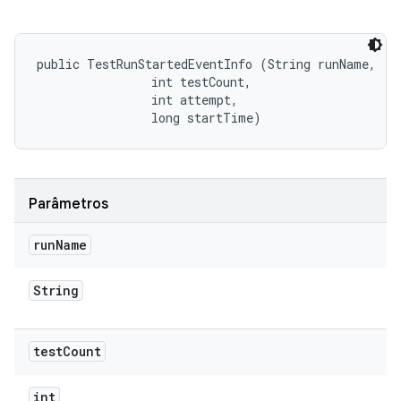
public TestRunStartedEventInfo (String runName, 

                int testCount, 

                int attempt, 

                long startTime)
Parâmetros
run
Name
String
test
Count
int