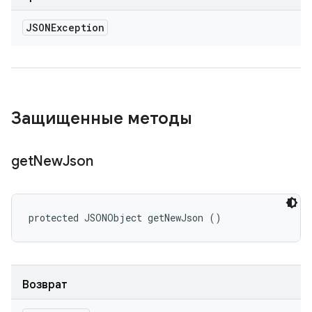
JSONException
Защищенные методы
get
New
Json
protected JSONObject getNewJson ()
Возврат