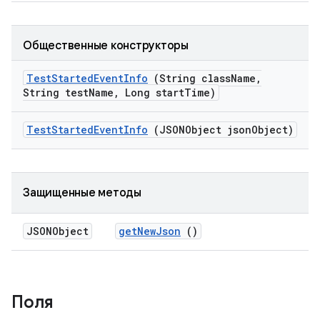
Общественные конструкторы
Test
Started
Event
Info
(String class
Name
,
String test
Name
,
Long start
Time)
Test
Started
Event
Info
(JSONObject json
Object)
Защищенные методы
JSONObject
get
New
Json
()
Поля