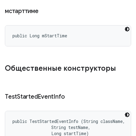
мстарттиме
public Long mStartTime
Общественные конструкторы
Test
Started
Event
Info
public TestStartedEventInfo (String className, 

                String testName, 

                Long startTime)