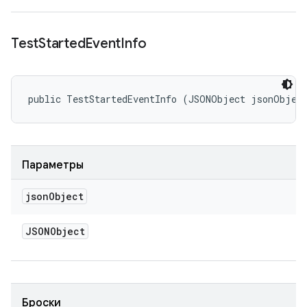
Test
Started
Event
Info
public TestStartedEventInfo (JSONObject jsonObjec
Параметры
json
Object
JSONObject
Броски