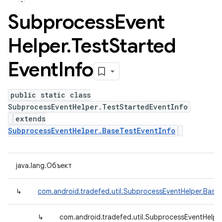
Subprocess
Event
Helper
.
Test
Started
Event
Info
public static class
SubprocessEventHelper.TestStartedEventInfo
extends
SubprocessEventHelper.BaseTestEventInfo
java.lang.Объект
↳
com.android.tradefed.util.SubprocessEventHelper.Base
↳
com.android.tradefed.util.SubprocessEventHelpe