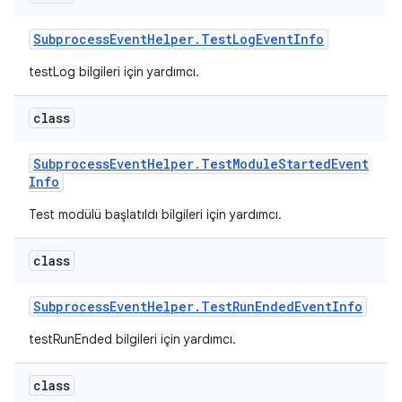
Subprocess
Event
Helper
.
Test
Log
Event
Info
testLog bilgileri için yardımcı.
class
Subprocess
Event
Helper
.
Test
Module
Started
Event
Info
Test modülü başlatıldı bilgileri için yardımcı.
class
Subprocess
Event
Helper
.
Test
Run
Ended
Event
Info
testRunEnded bilgileri için yardımcı.
class