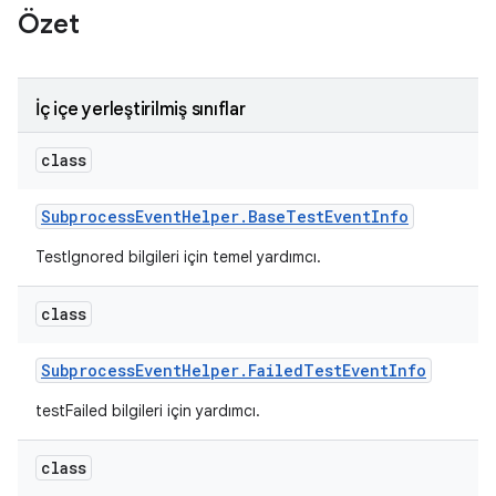
Özet
İç içe yerleştirilmiş sınıflar
class
Subprocess
Event
Helper
.
Base
Test
Event
Info
TestIgnored bilgileri için temel yardımcı.
class
Subprocess
Event
Helper
.
Failed
Test
Event
Info
testFailed bilgileri için yardımcı.
class