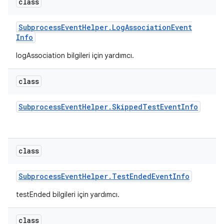
class
Subprocess
Event
Helper
.
Log
Association
Event
Info
logAssociation bilgileri için yardımcı.
class
Subprocess
Event
Helper
.
Skipped
Test
Event
Info
class
Subprocess
Event
Helper
.
Test
Ended
Event
Info
testEnded bilgileri için yardımcı.
class