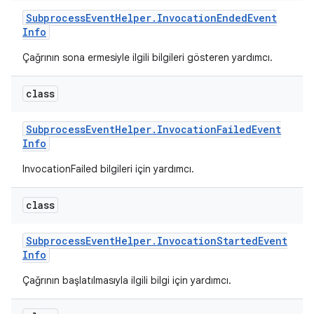
Subprocess
Event
Helper
.
Invocation
Ended
Event
Info
Çağrının sona ermesiyle ilgili bilgileri gösteren yardımcı.
class
Subprocess
Event
Helper
.
Invocation
Failed
Event
Info
InvocationFailed bilgileri için yardımcı.
class
Subprocess
Event
Helper
.
Invocation
Started
Event
Info
Çağrının başlatılmasıyla ilgili bilgi için yardımcı.