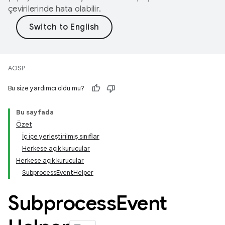
çevirilerinde hata olabilir.
AOSP
Bu size yardımcı oldu mu?
Bu sayfada
Özet
İç içe yerleştirilmiş sınıflar
Herkese açık kurucular
Herkese açık kurucular
SubprocessEventHelper
Subprocess
Event