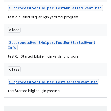
Subprocess
Event
Helper
.
Test
Run
Failed
Event
Info
testRunFailed bilgileri için yardımcı program
class
Subprocess
Event
Helper
.
Test
Run
Started
Event
Info
testRunStarted bilgileri için yardımcı program
class
Subprocess
Event
Helper
.
Test
Started
Event
Info
testStarted bilgileri için yardımcı