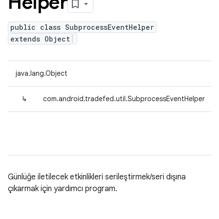
Helper
public class SubprocessEventHelper
extends Object
java.lang.Object
↳
com.android.tradefed.util.SubprocessEventHelper
Günlüğe iletilecek etkinlikleri serileştirmek/seri dışına
çıkarmak için yardımcı program.