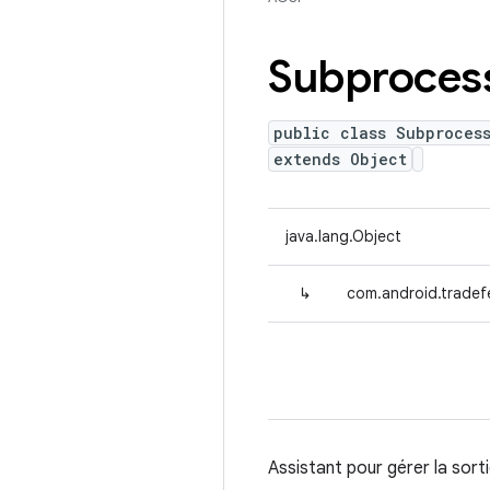
Subproces
public class Subproces
extends Object
java.lang.Object
↳
com.android.tradef
Assistant pour gérer la so