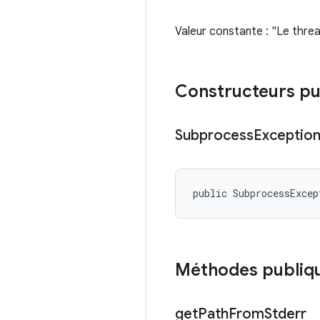
Valeur constante : "Le thre
Constructeurs pu
Subprocess
Exceptio
public SubprocessExcep
Méthodes publiq
get
Path
From
Stderr