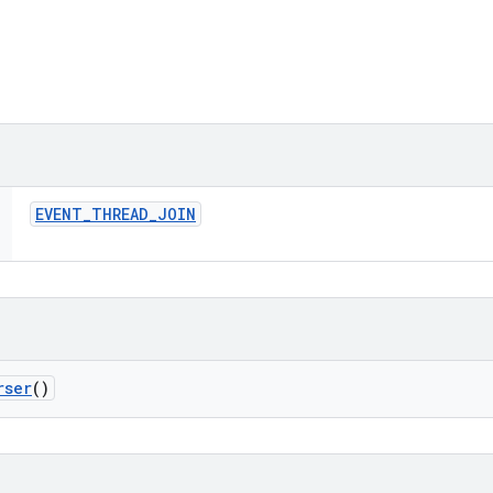
EVENT
_
THREAD
_
JOIN
rser
()