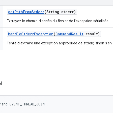
get
Path
From
Stderr
(String stderr)
Extrayez le chemin d'accès du fichier de l'exception sérialisée.
handle
Stderr
Exception
(
Command
Result
result)
Tente d'extraire une exception appropriée de stderr, sinon s'en
N
ring EVENT_THREAD_JOIN