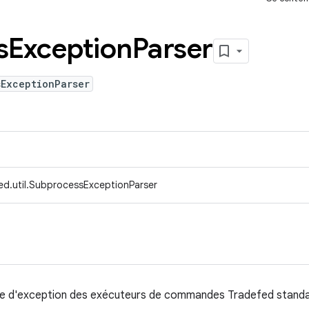
s
Exception
Parser
sExceptionParser
ed.util.SubprocessExceptionParser
rtie d'exception des exécuteurs de commandes Tradefed standa