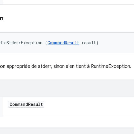
on
dleStderrException (
CommandResult
 result)
on appropriée de stderr, sinon s'en tient à RuntimeException.
Command
Result