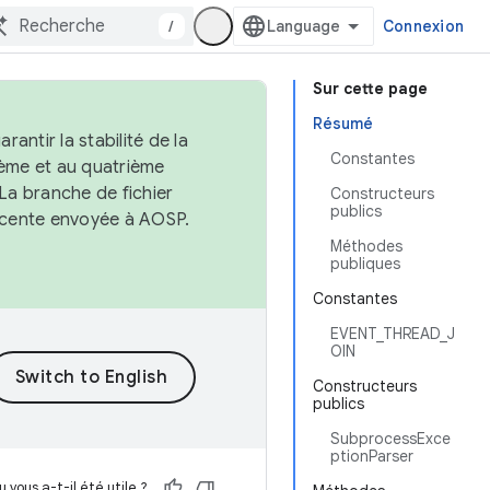
/
Connexion
Sur cette page
Résumé
antir la stabilité de la
Constantes
ème et au quatrième
 La branche de fichier
Constructeurs
publics
récente envoyée à AOSP.
Méthodes
publiques
Constantes
EVENT_THREAD_J
OIN
Constructeurs
publics
SubprocessExce
ptionParser
 vous a-t-il été utile ?