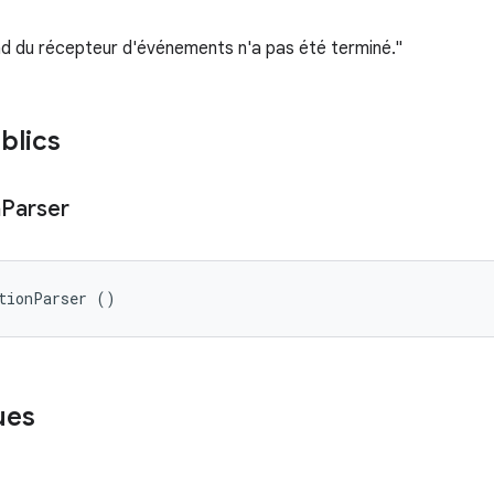
ad du récepteur d'événements n'a pas été terminé."
blics
n
Parser
tionParser ()
ues