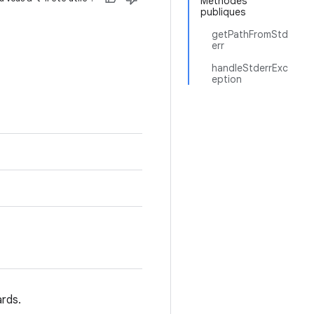
Méthodes
publiques
getPathFromStd
err
handleStderrExc
eption
rds.