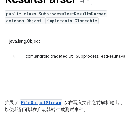
public class SubprocessTestResultsParser
extends Object
implements Closeable
java.lang.Object
↳
com.android.tradefed.util.SubprocessTestResultsPars
扩展了
FileOutputStream
以在写入文件之前解析输出，
以便我们可以在启动器端生成测试事件。