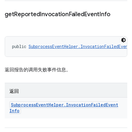
get
Reported
Invocation
Failed
Event
Info
public 
SubprocessEventHelper.InvocationFailedEvent
返回报告的调用失败事件信息。
返回
Subprocess
Event
Helper
.
Invocation
Failed
Event
Info