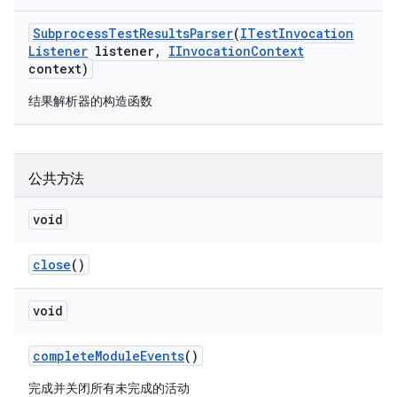
Subprocess
Test
Results
Parser
(
ITest
Invocation
Listener
listener
,
IInvocation
Context
context)
结果解析器的构造函数
公共方法
void
close
()
void
complete
Module
Events
()
完成并关闭所有未完成的活动