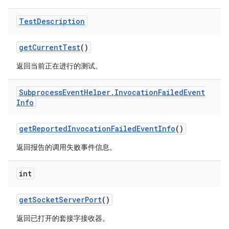
Test
Description
get
Current
Test
()
返回当前正在进行的测试。
Subprocess
Event
Helper
.
Invocation
Failed
Event
Info
get
Reported
Invocation
Failed
Event
Info
()
返回报告的调用失败事件信息。
int
get
Socket
Server
Port
()
返回已打开的套接字接收器。