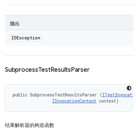
抛出
IOException
Subprocess
Test
Results
Parser
public SubprocessTestResultsParser (
ITestInvocatio
IInvocationContext
 context)
结果解析器的构造函数