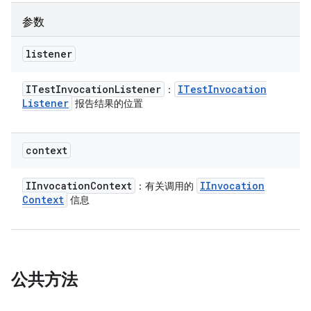
参数
listener
ITest
Invocation
Listener
ITest
Invocation
：
Listener
报告结果的位置
context
IInvocation
Context
IInvocation
：有关调用的
Context
信息
公共方法