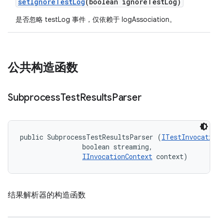
set
Ignore
Test
Log
(boolean ignore
Test
Log)
是否忽略 testLog 事件，仅依赖于 logAssociation。
公共构造函数
Subprocess
Test
Results
Parser
public SubprocessTestResultsParser (
ITestInvocatio
                boolean streaming, 

IInvocationContext
 context)
结果解析器的构造函数