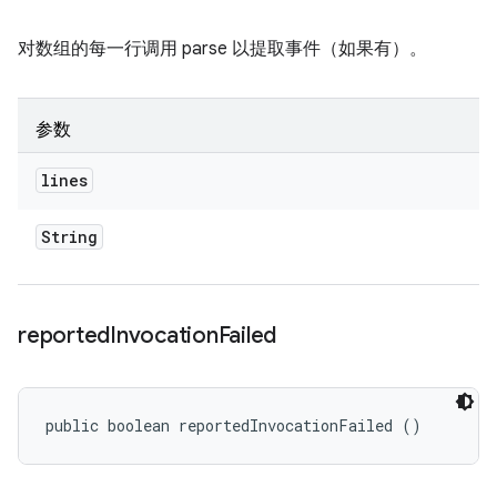
对数组的每一行调用 parse 以提取事件（如果有）。
参数
lines
String
reported
Invocation
Failed
public boolean reportedInvocationFailed ()