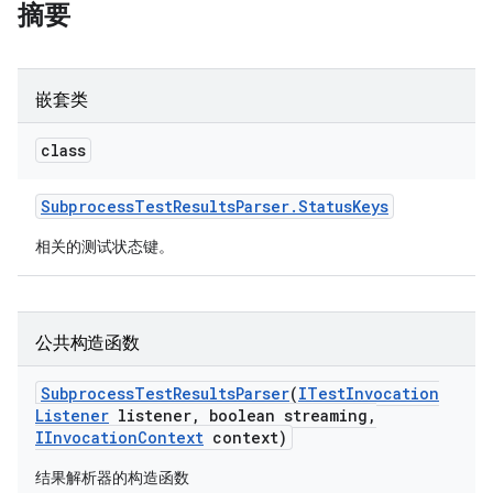
摘要
嵌套类
class
Subprocess
Test
Results
Parser
.
Status
Keys
相关的测试状态键。
公共构造函数
Subprocess
Test
Results
Parser
(
ITest
Invocation
Listener
listener
,
boolean streaming
,
IInvocation
Context
context)
结果解析器的构造函数