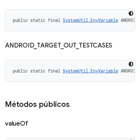
public static final 
SystemUtil.EnvVariable
 ANDROID
ANDROID
_
TARGET
_
OUT
_
TESTCASES
public static final 
SystemUtil.EnvVariable
 ANDROID
Métodos públicos
value
Of