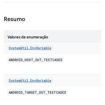
Resumo
Valores de enumeração
System
Util
.
Env
Variable
ANDROID
_
HOST
_
OUT
_
TESTCASES
System
Util
.
Env
Variable
ANDROID
_
TARGET
_
OUT
_
TESTCASES