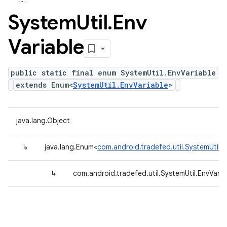
System
Util
.
Env
Variable
public static final enum SystemUtil.EnvVariable
extends Enum<
SystemUtil.EnvVariable
>
java.lang.Object
↳
java.lang.Enum<
com.android.tradefed.util.SystemUtil.E
↳
com.android.tradefed.util.SystemUtil.EnvVaria