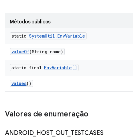
Métodos públicos
static
System
Util
.
Env
Variable
value
Of
(String name)
static final
Env
Variable[]
values
()
Valores de enumeração
ANDROID
_
HOST
_
OUT
_
TESTCASES