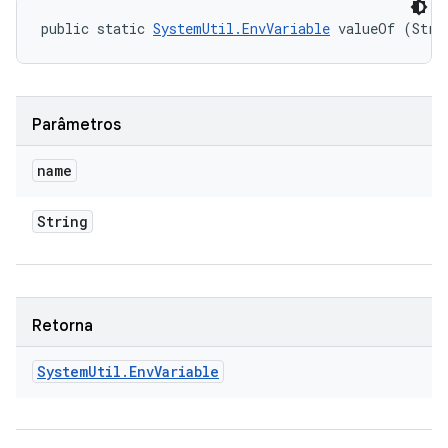
public static 
SystemUtil.EnvVariable
 valueOf (Stri
Parâmetros
name
String
Retorna
System
Util
.
Env
Variable