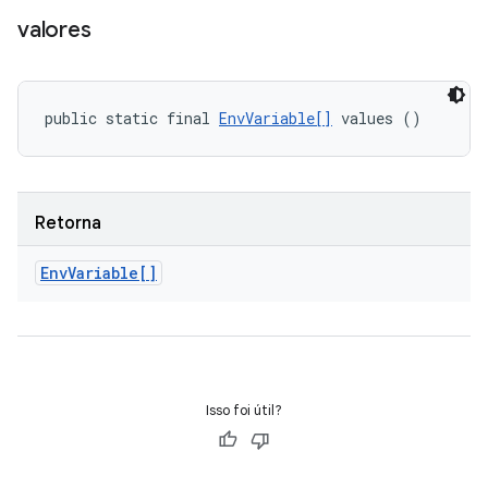
valores
public static final 
EnvVariable[]
 values ()
Retorna
Env
Variable[]
Isso foi útil?