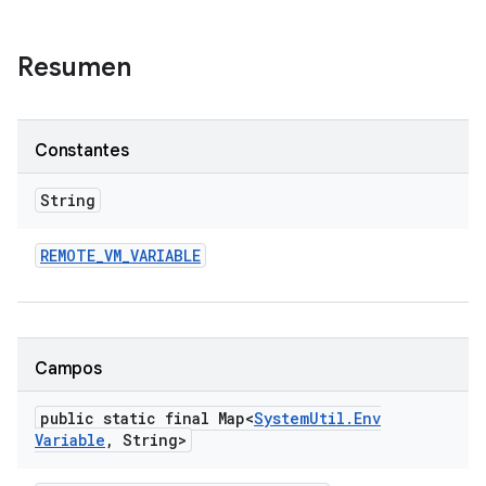
Resumen
Constantes
String
REMOTE
_
VM
_
VARIABLE
Campos
public static final Map<
System
Util
.
Env
Variable
,
String>