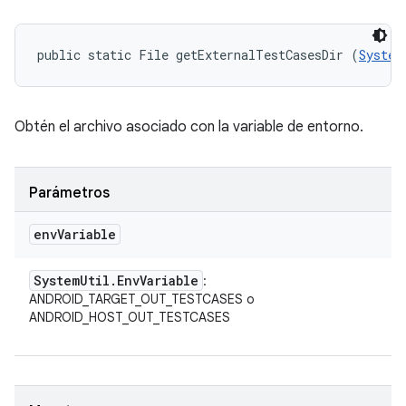
public static File getExternalTestCasesDir (
System
Obtén el archivo asociado con la variable de entorno.
Parámetros
env
Variable
System
Util
.
Env
Variable
:
ANDROID_TARGET_OUT_TESTCASES o
ANDROID_HOST_OUT_TESTCASES