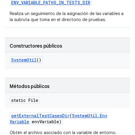
ENV
_
VARIABLE
_
PATHS
_
IN
_
TESTS
_
DIR
Realiza un seguimiento de la asignación de las variables a
la subruta que toma en el directorio de pruebas.
Constructores públicos
System
Util
()
Métodos públicos
static File
get
External
Test
Cases
Dir
(
System
Util
.
Env
Variable
env
Variable)
Obtén el archivo asociado con la variable de entorno.