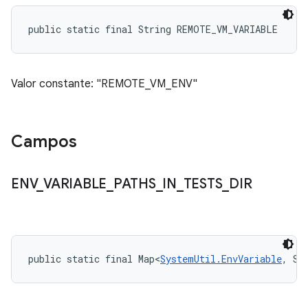
public static final String REMOTE_VM_VARIABLE
Valor constante: "REMOTE_VM_ENV"
Campos
ENV
_
VARIABLE
_
PATHS
_
IN
_
TESTS
_
DIR
public static final Map<
SystemUtil.EnvVariable
, St