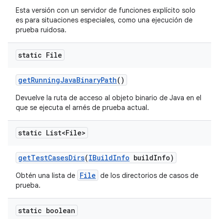
Esta versión con un servidor de funciones explícito solo
es para situaciones especiales, como una ejecución de
prueba ruidosa.
static File
get
Running
Java
Binary
Path
()
Devuelve la ruta de acceso al objeto binario de Java en el
que se ejecuta el arnés de prueba actual.
static List<File>
get
Test
Cases
Dirs
(
IBuild
Info
build
Info)
File
Obtén una lista de
de los directorios de casos de
prueba.
static boolean