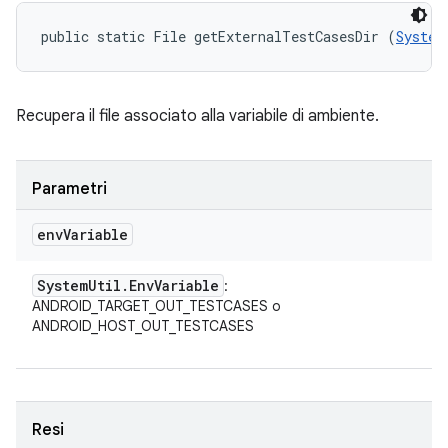
public static File getExternalTestCasesDir (
System
Recupera il file associato alla variabile di ambiente.
Parametri
env
Variable
System
Util
.
Env
Variable
:
ANDROID_TARGET_OUT_TESTCASES o
ANDROID_HOST_OUT_TESTCASES
Resi