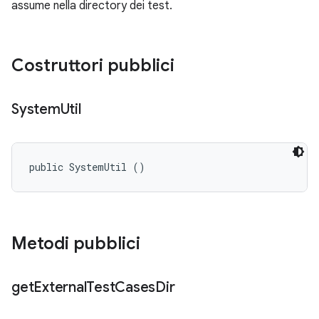
assume nella directory dei test.
Costruttori pubblici
System
Util
public SystemUtil ()
Metodi pubblici
get
External
Test
Cases
Dir