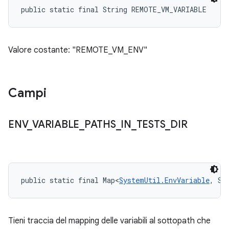
public static final String REMOTE_VM_VARIABLE
Valore costante: "REMOTE_VM_ENV"
Campi
ENV
_
VARIABLE
_
PATHS
_
IN
_
TESTS
_
DIR
public static final Map<
SystemUtil.EnvVariable
, St
Tieni traccia del mapping delle variabili al sottopath che