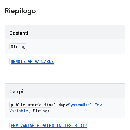
Riepilogo
Costanti
String
REMOTE
_
VM
_
VARIABLE
Campi
public static final Map<
System
Util
.
Env
Variable
,
String>
ENV
_
VARIABLE
_
PATHS
_
IN
_
TESTS
_
DIR