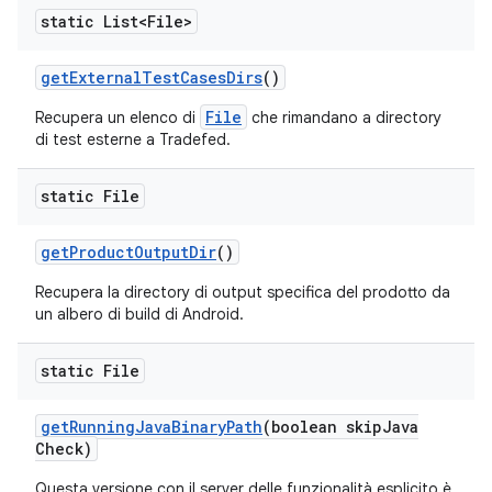
static List<File>
get
External
Test
Cases
Dirs
()
File
Recupera un elenco di
che rimandano a directory
di test esterne a Tradefed.
static File
get
Product
Output
Dir
()
Recupera la directory di output specifica del prodotto da
un albero di build di Android.
static File
get
Running
Java
Binary
Path
(boolean skip
Java
Check)
Questa versione con il server delle funzionalità esplicito è