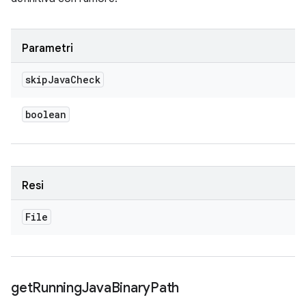
Parametri
skip
Java
Check
boolean
Resi
File
get
Running
Java
Binary
Path