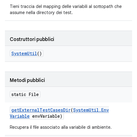
Tieni traccia del mapping delle variabili al sottopath che
assume nella directory dei test.
Costruttori pubblici
System
Util
()
Metodi pubblici
static File
get
External
Test
Cases
Dir
(
System
Util
.
Env
Variable
env
Variable)
Recupera il file associato alla variabile di ambiente.