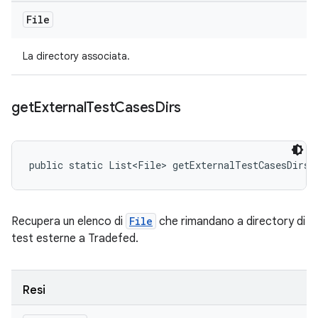
File
La directory associata.
get
External
Test
Cases
Dirs
public static List<File> getExternalTestCasesDirs 
Recupera un elenco di
File
che rimandano a directory di
test esterne a Tradefed.
Resi