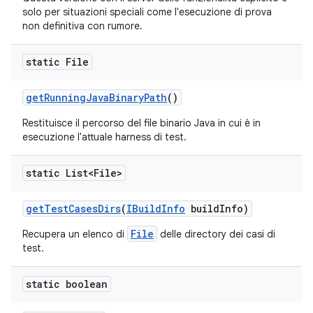
solo per situazioni speciali come l'esecuzione di prova
non definitiva con rumore.
static File
get
Running
Java
Binary
Path
()
Restituisce il percorso del file binario Java in cui è in
esecuzione l'attuale harness di test.
static List<File>
get
Test
Cases
Dirs
(
IBuild
Info
build
Info)
File
Recupera un elenco di
delle directory dei casi di
test.
static boolean