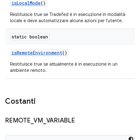
is
Local
Mode
()
Restituisce true se Tradefed è in esecuzione in modalità
locale e deve automatizzare alcune azioni per l'utente.
static boolean
is
Remote
Environment
()
Restituisce true se attualmente è in esecuzione in un
ambiente remoto.
Costanti
REMOTE
_
VM
_
VARIABLE