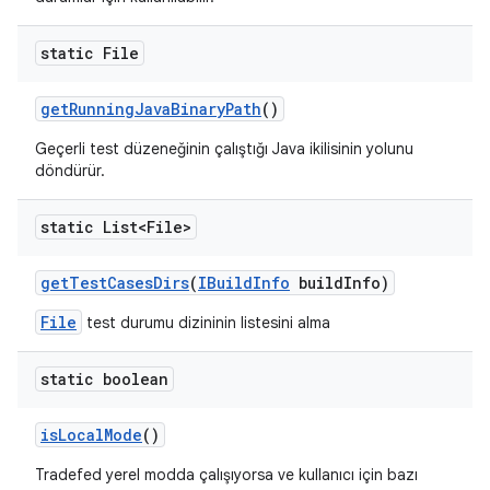
static File
get
Running
Java
Binary
Path
()
Geçerli test düzeneğinin çalıştığı Java ikilisinin yolunu
döndürür.
static List<File>
get
Test
Cases
Dirs
(
IBuild
Info
build
Info)
File
test durumu dizininin listesini alma
static boolean
is
Local
Mode
()
Tradefed yerel modda çalışıyorsa ve kullanıcı için bazı