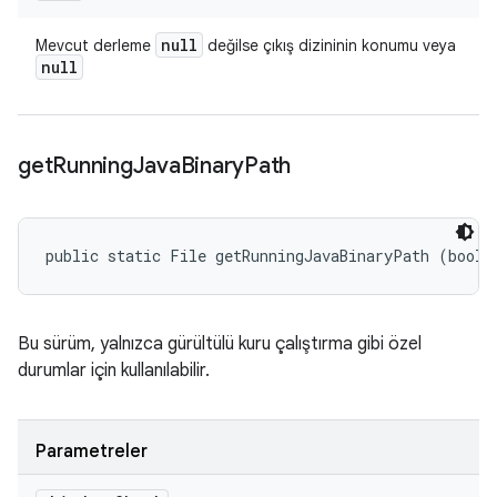
null
Mevcut derleme
değilse çıkış dizininin konumu veya
null
get
Running
Java
Binary
Path
public static File getRunningJavaBinaryPath (boole
Bu sürüm, yalnızca gürültülü kuru çalıştırma gibi özel
durumlar için kullanılabilir.
Parametreler