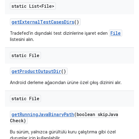
static List<File>
get
External
Test
Cases
Dirs
()
File
Tradefed'in dışındaki test dizinlerine işaret eden
listesini alın.
static File
get
Product
Output
Dir
()
Android derleme ağacından ürüne özel çıkış dizinini alır.
static File
get
Running
Java
Binary
Path
(boolean skip
Java
Check)
Bu sürüm, yalnızca gürültülü kuru çalıştırma gibi özel
durumlar için kullanılabilir.