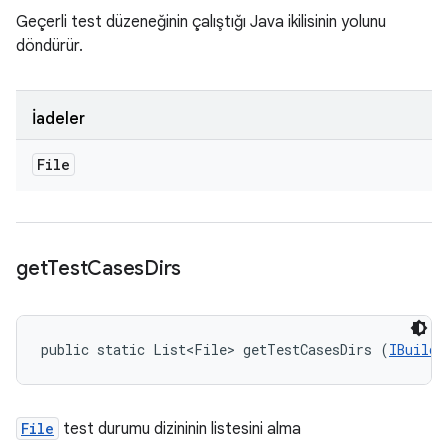
Geçerli test düzeneğinin çalıştığı Java ikilisinin yolunu
döndürür.
İadeler
File
get
Test
Cases
Dirs
public static List<File> getTestCasesDirs (
IBuildI
File
test durumu dizininin listesini alma