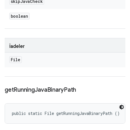
skip
Java
Check
boolean
İadeler
File
get
Running
Java
Binary
Path
public static File getRunningJavaBinaryPath ()