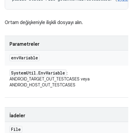
Ortam değişkeniyle ilişkili dosyayı alın.
Parametreler
env
Variable
System
Util
.
Env
Variable
:
ANDROID_TARGET_OUT_TESTCASES veya
ANDROID_HOST_OUT_TESTCASES
İadeler
File