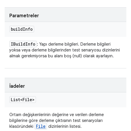
Parametreler
build
Info
IBuild
Info
: Yapı derleme bilgileri. Derleme bilgileri
yoksa veya derleme bilgilerinden test senaryosu dizinlerini
almak gerekmiyorsa bu alanı boş (null) olarak ayarlayın.
İadeler
List<File>
Ortam değişkenlerinin değerine ve verilen derleme
bilgilerine göre derleme çıktısının test senaryoları
File
klasöründeki
dizinlerinin listesi.