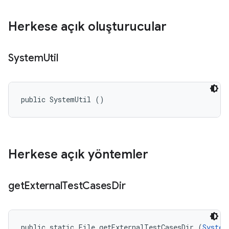
Herkese açık oluşturucular
System
Util
public SystemUtil ()
Herkese açık yöntemler
get
External
Test
Cases
Dir
public static File getExternalTestCasesDir (
System