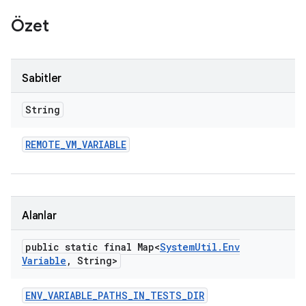
Özet
Sabitler
String
REMOTE
_
VM
_
VARIABLE
Alanlar
public static final Map<
System
Util
.
Env
Variable
,
String>
ENV
_
VARIABLE
_
PATHS
_
IN
_
TESTS
_
DIR