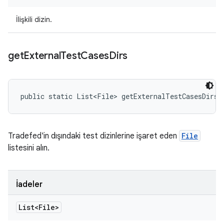
İlişkili dizin.
get
External
Test
Cases
Dirs
public static List<File> getExternalTestCasesDirs 
Tradefed'in dışındaki test dizinlerine işaret eden
File
listesini alın.
İadeler
List<File>