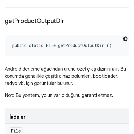
get
Product
Output
Dir
public static File getProductOutputDir ()
Android derleme ağacından ürüne özel çıkış dizinini alır. Bu
konumda genellikle çeşitli cihaz bölümleri, bootloader,
radyo vb. için görüntüler bulunur.
Not: Bu yöntem, yolun var olduğunu garanti etmez.
İadeler
File