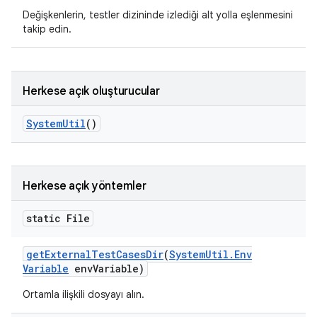
Değişkenlerin, testler dizininde izlediği alt yolla eşlenmesini
takip edin.
Herkese açık oluşturucular
System
Util
()
Herkese açık yöntemler
static File
get
External
Test
Cases
Dir
(
System
Util
.
Env
Variable
env
Variable)
Ortamla ilişkili dosyayı alın.