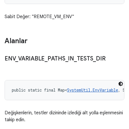
Sabit Değer: "REMOTE_VM_ENV"
Alanlar
ENV
_
VARIABLE
_
PATHS
_
IN
_
TESTS
_
DIR
public static final Map<
SystemUtil.EnvVariable
, St
Değişkenlerin, testler dizininde izlediği alt yolla eşlenmesini
takip edin.