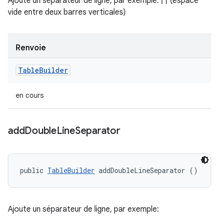
Ajoute un séparateur de ligne, par exemple: | | (espace
vide entre deux barres verticales)
Renvoie
Table
Builder
en cours
add
Double
Line
Separator
public 
TableBuilder
 addDoubleLineSeparator ()
Ajoute un séparateur de ligne, par exemple: