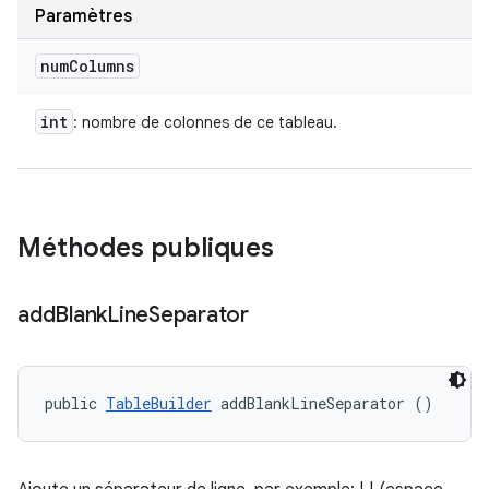
Paramètres
num
Columns
int
: nombre de colonnes de ce tableau.
Méthodes publiques
add
Blank
Line
Separator
public 
TableBuilder
 addBlankLineSeparator ()