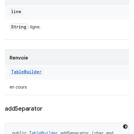
line
String
: ligne.
Renvoie
Table
Builder
en cours
add
Separator
public 
TableBuilder
 addSeparator (char end, 
