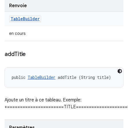
Renvoie
Table
Builder
en cours
add
Title
public 
TableBuilder
 addTitle (String title)
Ajoute un titre à ce tableau. Exemple:
+======================TITLE====================
Paramètres