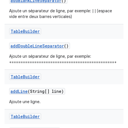
add
Blank
Line
Separator
()
Ajoute un séparateur de ligne, par exemple: | | (espace
vide entre deux barres verticales)
Table
Builder
add
Double
Line
Separator
()
Ajoute un séparateur de ligne, par exemple:
+=============================================+
Table
Builder
add
Line
(String[] line)
Ajoute une ligne.
Table
Builder