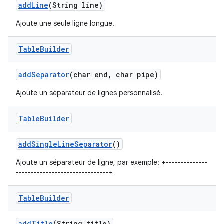
add
Line
(String line)
Ajoute une seule ligne longue.
Table
Builder
add
Separator
(char end
,
char pipe)
Ajoute un séparateur de lignes personnalisé.
Table
Builder
add
Single
Line
Separator
()
Ajoute un séparateur de ligne, par exemple: +--------------
-------------------------------+
Table
Builder
add
Title
(String title)