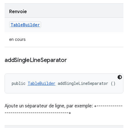
Renvoie
Table
Builder
en cours
add
Single
Line
Separator
public 
TableBuilder
 addSingleLineSeparator ()
Ajoute un séparateur de ligne, par exemple: +-------------
--------------------------------+