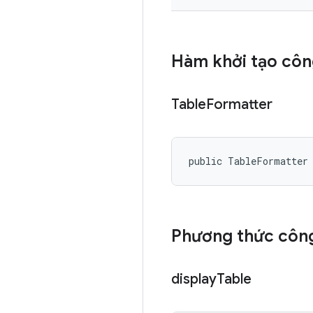
Hàm khởi tạo côn
Table
Formatter
public TableFormatter
Phương thức công
display
Table