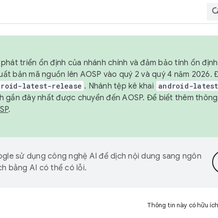
phát triển ổn định của nhánh chính và đảm bảo tính ổn địn
ẽ xuất bản mã nguồn lên AOSP vào quý 2 và quý 4 năm 2026.
droid-latest-release
. Nhánh tệp kê khai
android-lates
h gần đây nhất được chuyển đến AOSP. Để biết thêm thông t
OSP
.
gle sử dụng công nghệ AI để dịch nội dung sang ngôn
h bằng AI có thể có lỗi.
Thông tin này có hữu íc