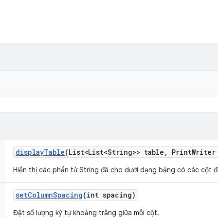
display
Table
(List<List<String>> table
,
Print
Writer
Hiển thị các phần tử String đã cho dưới dạng bảng có các cột đ
set
Column
Spacing
(int spacing)
Đặt số lượng ký tự khoảng trắng giữa mỗi cột.