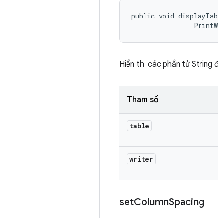
public void displayTab
                PrintW
Hiển thị các phần tử String
Tham số
table
writer
set
Column
Spacing