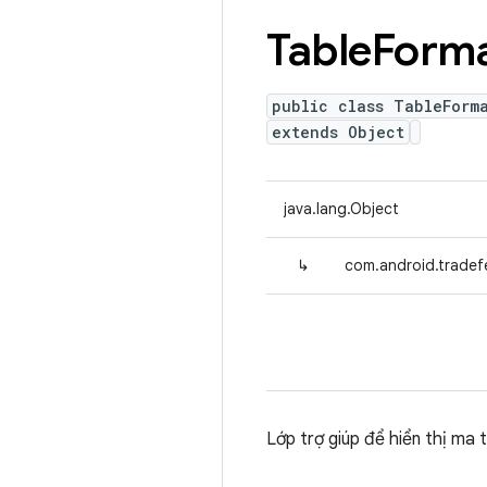
Table
Forma
public class TableForm
extends Object
java.lang.Object
↳
com.android.tradefe
Lớp trợ giúp để hiển thị ma