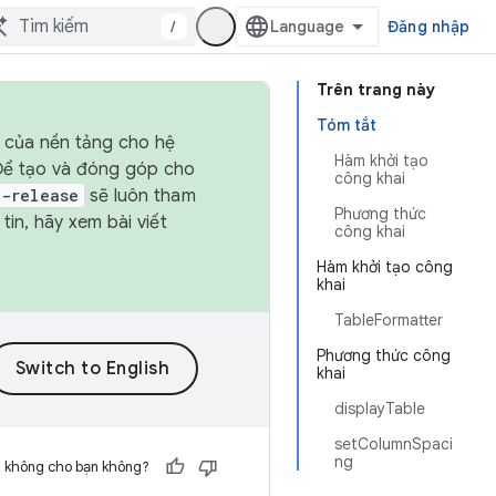
/
Đăng nhập
Trên trang này
Tóm tắt
h của nền tảng cho hệ
Hàm khởi tạo
 Để tạo và đóng góp cho
công khai
t-release
sẽ luôn tham
Phương thức
in, hãy xem bài viết
công khai
Hàm khởi tạo công
khai
TableFormatter
Phương thức công
khai
displayTable
setColumnSpaci
ng
h không cho bạn không?