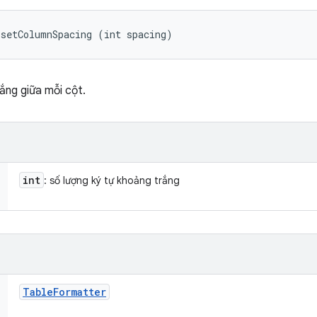
 setColumnSpacing (int spacing)
ắng giữa mỗi cột.
int
: số lượng ký tự khoảng trắng
Table
Formatter