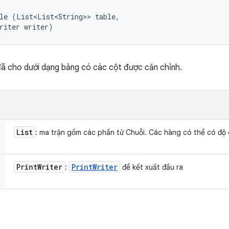
le (List<List<String>> table, 

riter writer)
 đã cho dưới dạng bảng có các cột được căn chỉnh.
List
: ma trận gồm các phần tử Chuỗi. Các hàng có thể có độ 
Print
Writer
Print
Writer
:
để kết xuất đầu ra