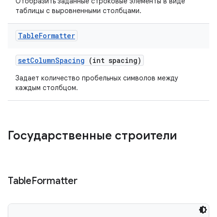
Отобразить заданные строковые элементы в виде
таблицы с выровненными столбцами.
Table
Formatter
set
Column
Spacing
(int spacing)
Задает количество пробельных символов между
каждым столбцом.
Государственные строители
Table
Formatter