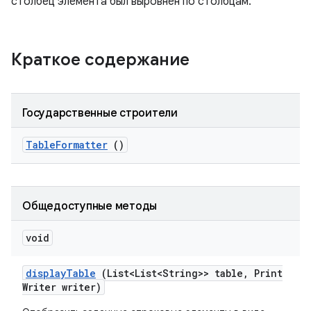
столбец элемента был выровнен по столбцам.
Краткое содержание
Государственные строители
Table
Formatter
()
Общедоступные методы
void
display
Table
(List<List<String>> table
,
Print
Writer writer)