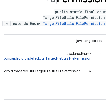
public static final enum
TargetFileUtils.FilePermission
>
extends Enum<
TargetFileUtils.FilePermission
java.lang.object
java.lang.Enum<
↳
>
com.android.tradefed.util.TargetFileUtils.FilePermission
android.tradefed.util.TargetFileUtils.FilePermission
↳