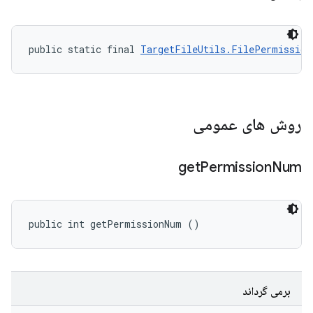
public static final 
TargetFileUtils.FilePermission
روش های عمومی
get
Permission
Num
public int getPermissionNum ()
برمی گرداند