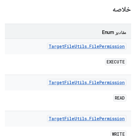
خلاصه
مقادیر Enum
Target
File
Utils
.
File
Permission
EXECUTE
Target
File
Utils
.
File
Permission
READ
Target
File
Utils
.
File
Permission
WRITE