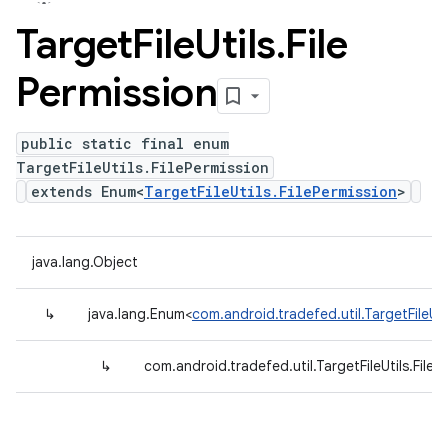
Target
File
Utils
.
File
Permission
public static final enum
TargetFileUtils.FilePermission
extends Enum<
TargetFileUtils.FilePermission
>
java.lang.Object
↳
java.lang.Enum<
com.android.tradefed.util.TargetFileUti
↳
com.android.tradefed.util.TargetFileUtils.FileP