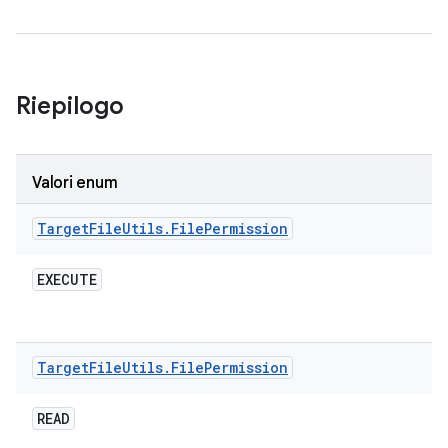
Riepilogo
Valori enum
Target
File
Utils
.
File
Permission
EXECUTE
Target
File
Utils
.
File
Permission
READ