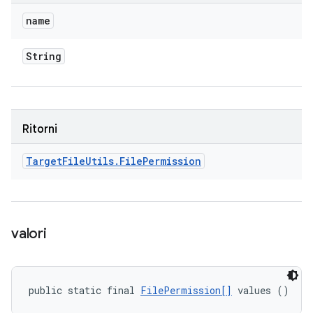
name
String
Ritorni
Target
File
Utils
.
File
Permission
valori
public static final 
FilePermission[]
 values ()