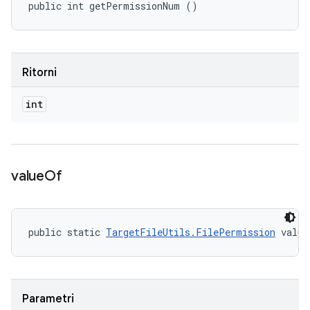
public int getPermissionNum ()
Ritorni
int
value
Of
public static 
TargetFileUtils.FilePermission
 value
Parametri