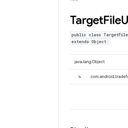
Target
File
U
public class TargetFile
extends Object
java.lang.Object
↳
com.android.tradefed