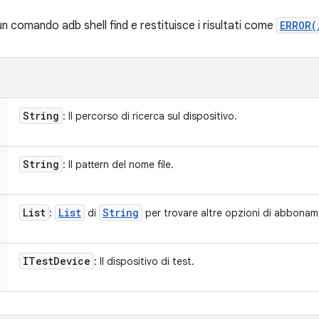
 comando adb shell find e restituisce i risultati come
ERROR(
String
: Il percorso di ricerca sul dispositivo.
String
: Il pattern del nome file.
List
List
String
:
di
per trovare altre opzioni di abbonam
ITest
Device
: Il dispositivo di test.