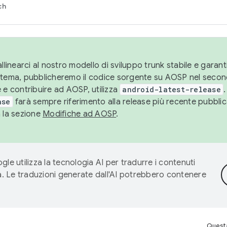
ch
llinearci al nostro modello di sviluppo trunk stabile e garantir
istema, pubblicheremo il codice sorgente su AOSP nel secon
 e contribuire ad AOSP, utilizza
android-latest-release
.
ase
farà sempre riferimento alla release più recente pubbli
a la sezione
Modifiche ad AOSP
.
gle utilizza la tecnologia AI per tradurre i contenuti
ta. Le traduzioni generate dall'AI potrebbero contenere
Questa