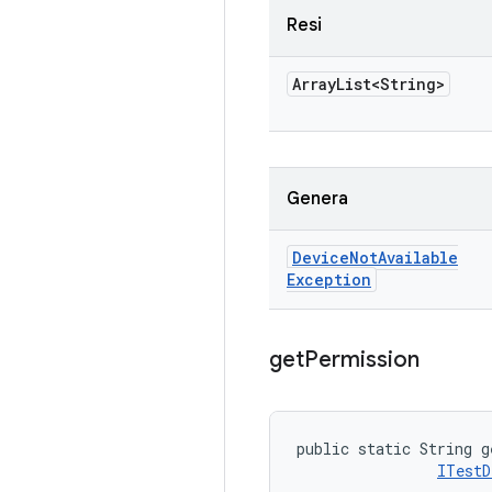
Resi
Array
List<String>
Genera
Device
Not
Available
Exception
get
Permission
public static String g
ITestD