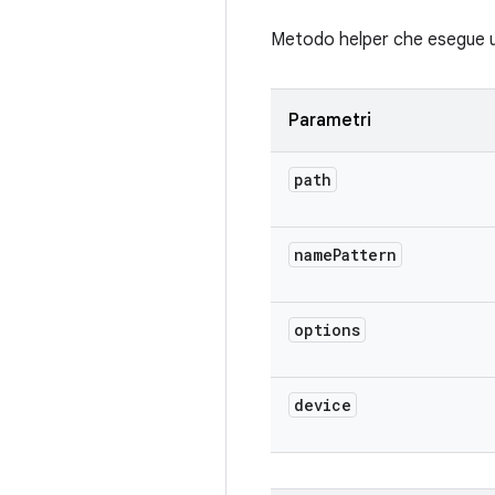
Metodo helper che esegue un
Parametri
path
name
Pattern
options
device