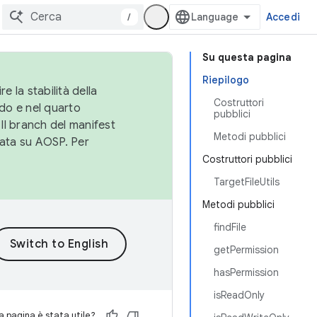
/
Accedi
Su questa pagina
Riepilogo
e la stabilità della
Costruttori
do e nel quarto
pubblici
 Il branch del manifest
Metodi pubblici
cata su AOSP. Per
Costruttori pubblici
TargetFileUtils
Metodi pubblici
findFile
getPermission
hasPermission
isReadOnly
 pagina è stata utile?