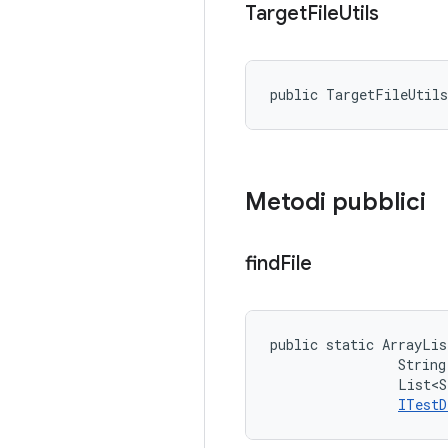
Target
File
Utils
public TargetFileUtil
Metodi pubblici
find
File
public static ArrayLis
                String
                List<S
ITestD