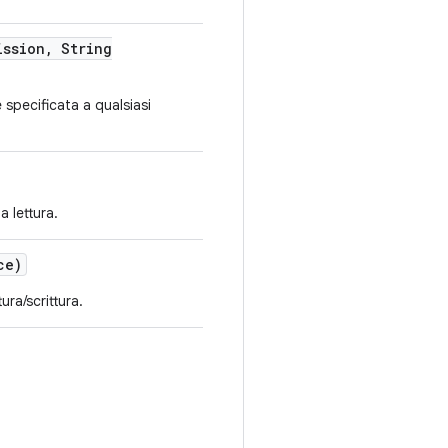
ssion
,
String
specificata a qualsiasi
a lettura.
ce)
ura/scrittura.