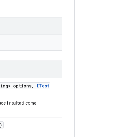
ing> options
,
ITest
e i risultati come
)