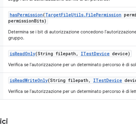
has
Permission
(
Target
File
Utils
.
File
Permission
permi
permission
Bits)
Determina se i bit di autorizzazione concedono l'autorizzazione 
gruppo.
is
Read
Only
(String filepath
,
ITest
Device
device)
Verifica se l'autorizzazione per un determinato percorso è di sol
is
Read
Write
Only
(String filepath
,
ITest
Device
devi
Verifica se l'autorizzazione per un determinato percorso è di lett
ici