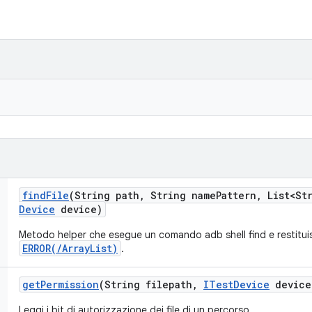
find
File
(String path
,
String name
Pattern
,
List<Str
Device
device)
Metodo helper che esegue un comando adb shell find e restituisc
ERROR(/ArrayList
)
.
get
Permission
(String filepath
,
ITest
Device
device
Leggi i bit di autorizzazione dei file di un percorso.