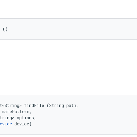
s ()
t<String> findFile (String path, 

 namePattern, 

tring> options, 

evice
 device)