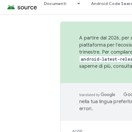
Documenti
Android Code Sear
A partire dal 2026, per a
piattaforma per l'ecos
trimestre. Per compilare
android-latest-rele
saperne di più, consult
Goo
nella tua lingua preferi
errori.
AOSP