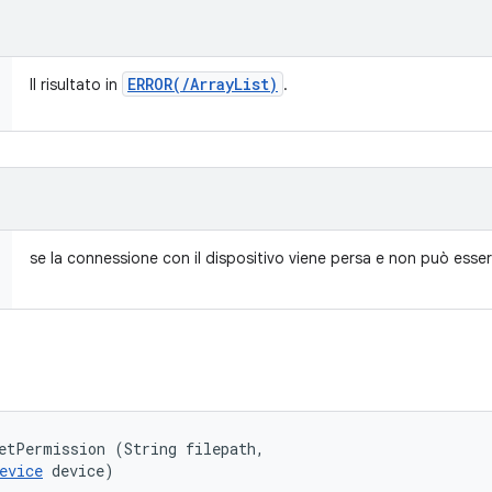
ERROR(
/
Array
List
)
Il risultato in
.
se la connessione con il dispositivo viene persa e non può esse
etPermission (String filepath, 

evice
 device)