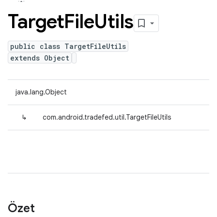
Target
File
Utils
public class TargetFileUtils
extends Object
java.lang.Object
↳
com.android.tradefed.util.TargetFileUtils
Özet