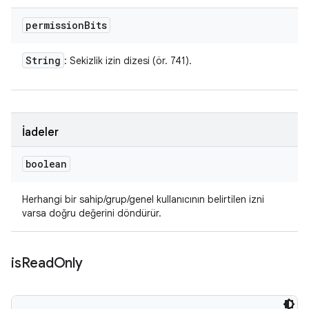
permission
Bits
String
: Sekizlik izin dizesi (ör. 741).
İadeler
boolean
Herhangi bir sahip/grup/genel kullanıcının belirtilen izni
varsa doğru değerini döndürür.
is
Read
Only