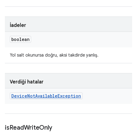
İadeler
boolean
Yol salt okunursa doğru, aksi takdirde yanlış.
Verdiği hatalar
Device
Not
Available
Exception
is
Read
Write
Only