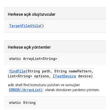
Herkese açık oluşturucular
Target
File
Utils
()
Herkese açık yöntemler
static Array
List<String>
find
File
(String path
,
String name
Pattern
,
List<String> options
,
ITest
Device
device)
adb shell find komutunu yürüten ve sonuçları
ERROR(/ArrayList
)
olarak döndüren yardımcı yöntem.
static String