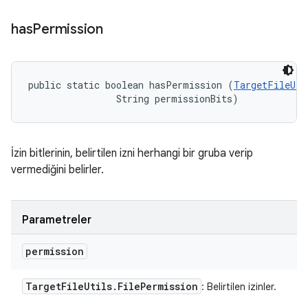
has
Permission
public static boolean hasPermission (
TargetFileUti
                String permissionBits)
İzin bitlerinin, belirtilen izni herhangi bir gruba verip
vermediğini belirler.
Parametreler
permission
Target
File
Utils
.
File
Permission
: Belirtilen izinler.