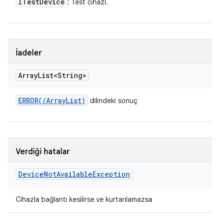
ITest
Device
: Test cihazı.
İadeler
Array
List<String>
ERROR(
/
Array
List
)
dilindeki sonuç
Verdiği hatalar
Device
Not
Available
Exception
Cihazla bağlantı kesilirse ve kurtarılamazsa