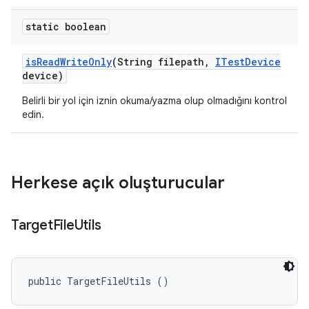
static boolean
is
Read
Write
Only
(String filepath
,
ITest
Device
device)
Belirli bir yol için iznin okuma/yazma olup olmadığını kontrol
edin.
Herkese açık oluşturucular
Target
File
Utils
public TargetFileUtils ()