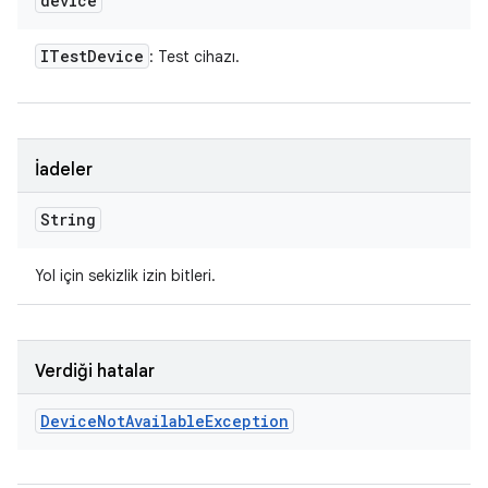
device
ITest
Device
: Test cihazı.
İadeler
String
Yol için sekizlik izin bitleri.
Verdiği hatalar
Device
Not
Available
Exception