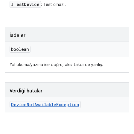
ITest
Device
: Test cihazı.
İadeler
boolean
Yol okuma/yazma ise doğru, aksi takdirde yanlış.
Verdiği hatalar
Device
Not
Available
Exception