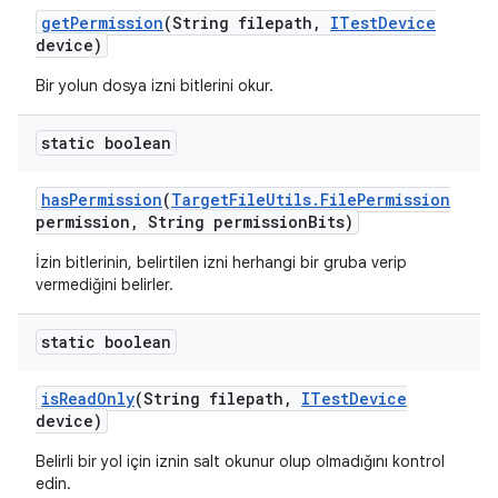
get
Permission
(String filepath
,
ITest
Device
device)
Bir yolun dosya izni bitlerini okur.
static boolean
has
Permission
(
Target
File
Utils
.
File
Permission
permission
,
String permission
Bits)
İzin bitlerinin, belirtilen izni herhangi bir gruba verip
vermediğini belirler.
static boolean
is
Read
Only
(String filepath
,
ITest
Device
device)
Belirli bir yol için iznin salt okunur olup olmadığını kontrol
edin.