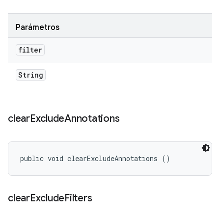
Parámetros
filter
String
clear
Exclude
Annotations
public void clearExcludeAnnotations ()
clear
Exclude
Filters