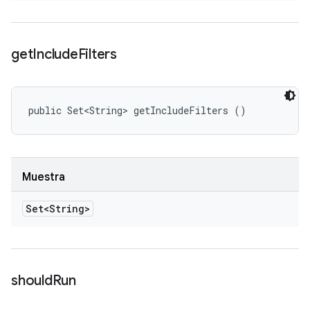
get
Include
Filters
public Set<String> getIncludeFilters ()
Muestra
Set<String>
should
Run