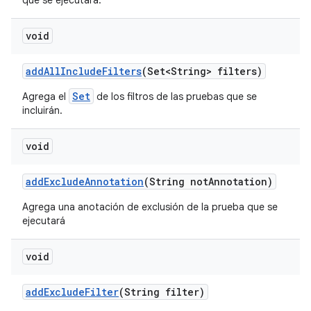
que se ejecutará.
void
add
All
Include
Filters
(Set<String> filters)
Set
Agrega el
de los filtros de las pruebas que se
incluirán.
void
add
Exclude
Annotation
(String not
Annotation)
Agrega una anotación de exclusión de la prueba que se
ejecutará
void
add
Exclude
Filter
(String filter)