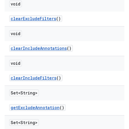
void
clear
Exclude
Filters
()
void
clear
Include
Annotations
()
void
clear
Include
Filters
()
Set<String>
get
Exclude
Annotation
()
Set<String>