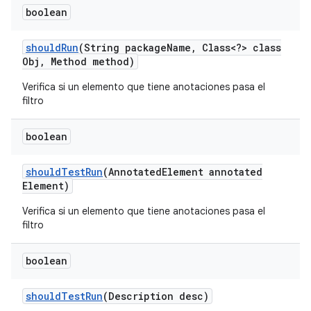
boolean
should
Run
(String package
Name
,
Class<?> class
Obj
,
Method method)
Verifica si un elemento que tiene anotaciones pasa el
filtro
boolean
should
Test
Run
(Annotated
Element annotated
Element)
Verifica si un elemento que tiene anotaciones pasa el
filtro
boolean
should
Test
Run
(Description desc)