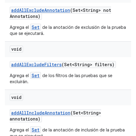
add
All
Exclude
Annotation
(Set<String> not
Annotations)
Set
Agrega el
de la anotación de exclusión de la prueba
que se ejecutará.
void
add
All
Exclude
Filters
(Set<String> filters)
Set
Agrega el
de los filtros de las pruebas que se
excluirán.
void
add
All
Include
Annotation
(Set<String>
annotations)
Set
Agrega el
de la anotación de inclusión de la prueba