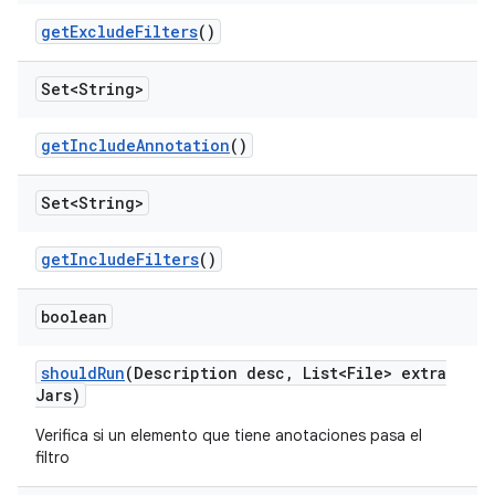
get
Exclude
Filters
()
Set<String>
get
Include
Annotation
()
Set<String>
get
Include
Filters
()
boolean
should
Run
(Description desc
,
List<File> extra
Jars)
Verifica si un elemento que tiene anotaciones pasa el
filtro