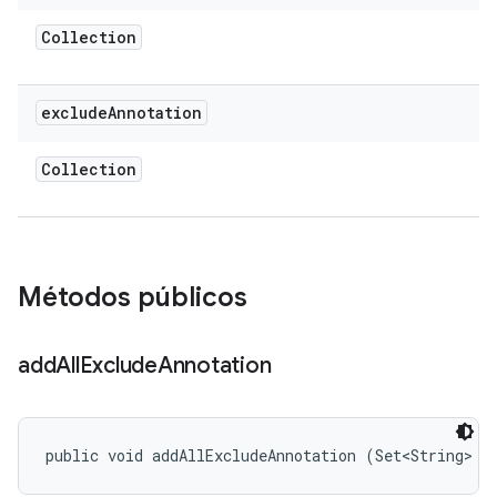
Collection
exclude
Annotation
Collection
Métodos públicos
add
All
Exclude
Annotation
public void addAllExcludeAnnotation (Set<String> n