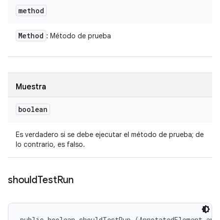
method
Method
: Método de prueba
Muestra
boolean
Es verdadero si se debe ejecutar el método de prueba; de
lo contrario, es falso.
should
Test
Run
public boolean shouldTestRun (AnnotatedElement ann