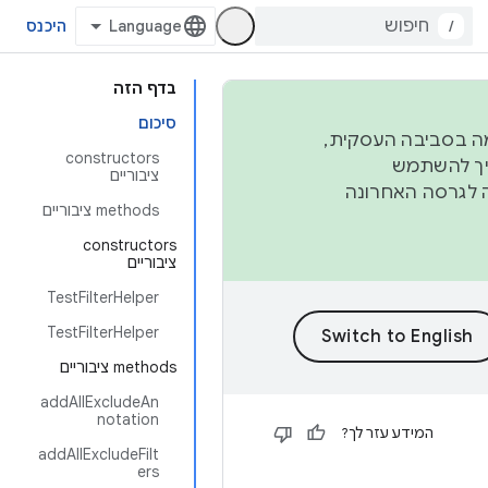
/
היכנס
בדף הזה
סיכום
פורמה בסביבה העסקית,
‫constructors
ברבעון השני וברבעון הרביעי. כדי ליצור ולתרום ל-AOSP, צריך להשתמש
ציבוריים
ד יפנה לגרסה האחרונה
‫methods ציבוריים
‫constructors
ציבוריים
TestFilterHelper
TestFilterHelper
‫methods ציבוריים
addAllExcludeAn
notation
המידע עזר לך?
addAllExcludeFilt
ers