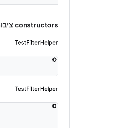
‫constructors ציבוריים
Test
Filter
Helper
Test
Filter
Helper