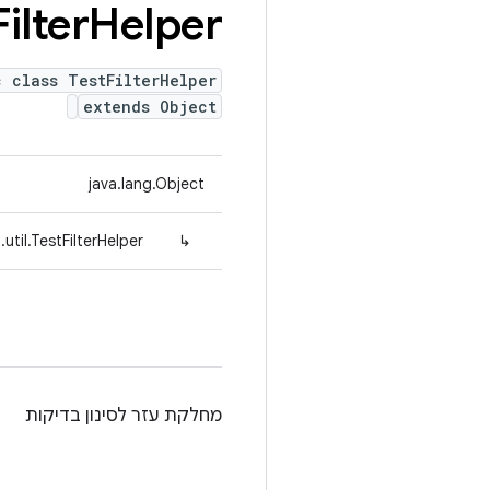
Filter
Helper
c class TestFilterHelper
extends Object
java.lang.Object
util.TestFilterHelper
↳
מחלקת עזר לסינון בדיקות