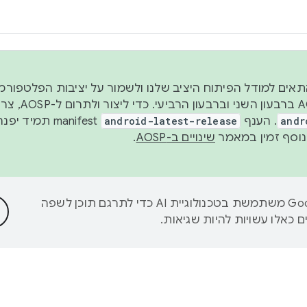
 2026, כדי להתאים למודל הפיתוח היציב שלנו ולשמור על יציבות הפלט
נפרסם קוד מקור ב-AOSP 
andr
. הענף
android-latest-release
manifest תמי
שינויים ב-AOSP
.
‫Google משתמשת בטכנולוגיית AI כדי לתרגם תוכן לשפה
 כאלו עשויות להיות שגיאות.