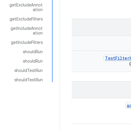
getExcludeAnnot
ation
getExcludeFilters
getIncludeAnnot
ation
getIncludeFilters
shouldRun
Test
Filter
shouldRun
shouldTestRun
shouldTestRun
a