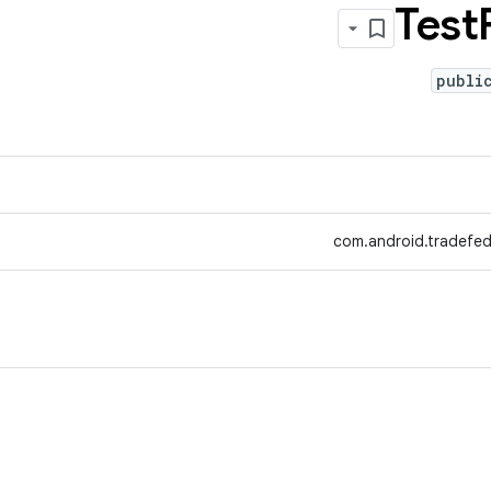
Test
publi
com.android.tradefed.