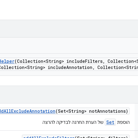
Helper
(Collection<String> include
Filters
,
Collection<S
Collection<String> include
Annotation
,
Collection<Stri
dd
All
Exclude
Annotation
(Set<String> not
Annotations)
Set
הוספת
של הערת החרגה לבדיקה להרצה