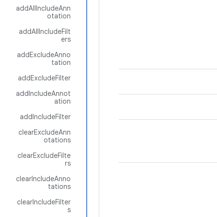
addAllIncludeAnn
otation
addAllIncludeFilt
ers
addExcludeAnno
tation
addExcludeFilter
addIncludeAnnot
ation
addIncludeFilter
clearExcludeAnn
otations
clearExcludeFilte
rs
clearIncludeAnno
tations
clearIncludeFilter
s