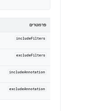
פרמטרים
include
Filters
exclude
Filters
include
Annotation
exclude
Annotation