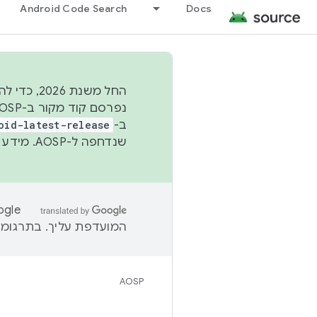
Android Code Search
Docs
החל משנת
ב-
oid-latest-release
שנדחפה ל-AOSP. מידע נוסף זמין במאמר
המועדפת עליך. בתרגומים
AOSP