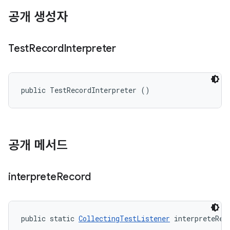
공개 생성자
Test
Record
Interpreter
public TestRecordInterpreter ()
공개 메서드
interprete
Record
public static 
CollectingTestListener
 interpreteRec