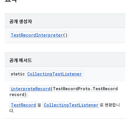
공개 생성자
Test
Record
Interpreter
()
공개 메서드
static
Collecting
Test
Listener
interprete
Record
(Test
Record
Proto
.
Test
Record
record)
TestRecord
CollectingTestListener
을
로 변환합니
다.