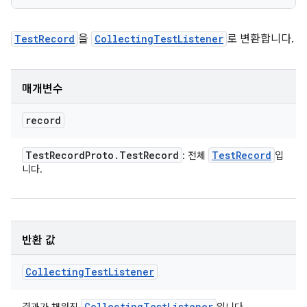
TestRecord
을
CollectingTestListener
로 변환합니다.
매개변수
record
Test
Record
Proto
.
Test
Record
Test
Record
: 전체
입
니다.
반환 값
Collecting
Test
Listener
Collecting
Test
Listener