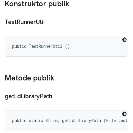
Konstruktor publik
Test
Runner
Util
public TestRunnerUtil ()
Metode publik
get
Ld
Library
Path
public static String getLdLibraryPath (File testFi