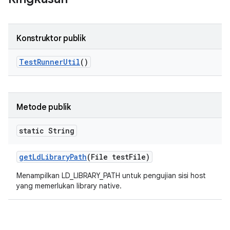
Konstruktor publik
Test
Runner
Util
()
Metode publik
static String
get
Ld
Library
Path
(File test
File)
Menampilkan LD_LIBRARY_PATH untuk pengujian sisi host
yang memerlukan library native.