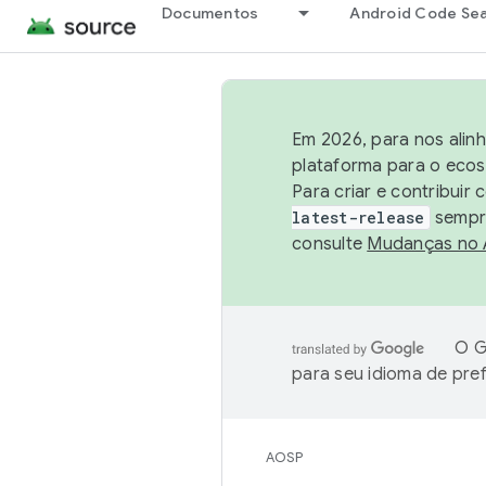
Documentos
Android Code Se
Em 2026, para nos alin
plataforma para o ecos
Para criar e contribuir
latest-release
sempre
consulte
Mudanças no
O G
para seu idioma de pre
AOSP