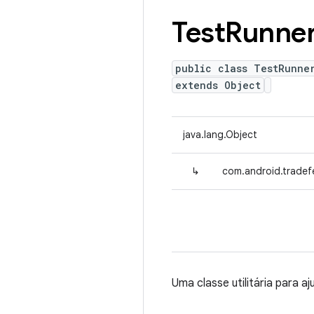
Test
Runne
public class TestRunne
extends Object
java.lang.Object
↳
com.android.tradefe
Uma classe utilitária para a