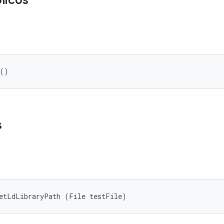
licos
 ()
s
getLdLibraryPath (File testFile)