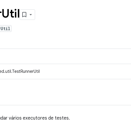
r
Util
rUtil
d.util.TestRunnerUtil
judar vários executores de testes.