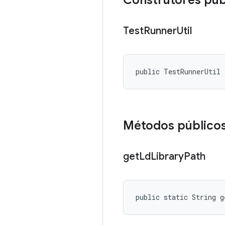
Construtores púb
Test
Runner
Util
public TestRunnerUtil
Métodos público
get
Ld
Library
Path
public static String 