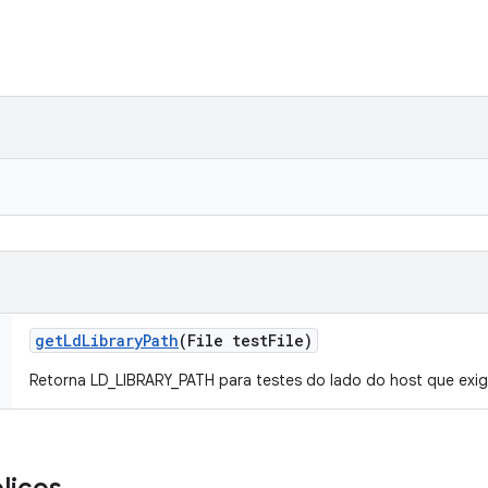
get
Ld
Library
Path
(File test
File)
Retorna LD_LIBRARY_PATH para testes do lado do host que exige