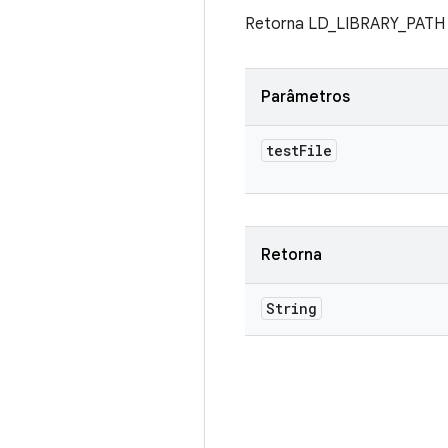
Retorna LD_LIBRARY_PATH pa
Parâmetros
test
File
Retorna
String