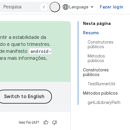
/
Fazer login
Nesta página
Resumo
tir a estabilidade da
Construtores
o e quarto trimestres.
públicos
 de manifesto
android-
Métodos
ara mais informações,
públicos
Construtores
públicos
TestRunnerUtil
Métodos públicos
getLdLibraryPath
Isso foi útil?