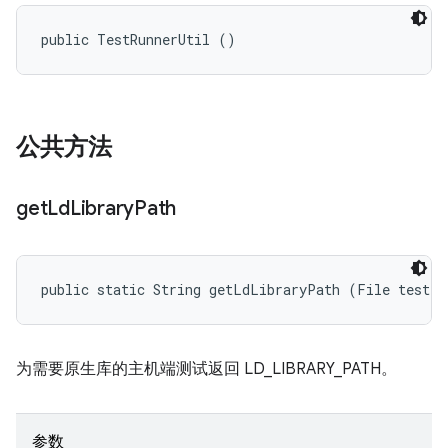
public TestRunnerUtil ()
公共方法
get
Ld
Library
Path
public static String getLdLibraryPath (File testFi
为需要原生库的主机端测试返回 LD_LIBRARY_PATH。
参数