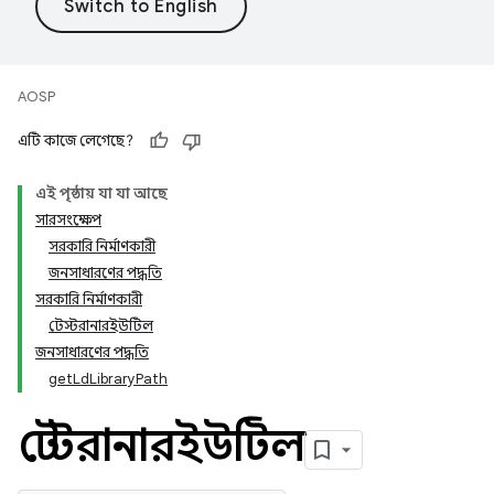
AOSP
এটি কাজে লেগেছে?
এই পৃষ্ঠায় যা যা আছে
সারসংক্ষেপ
সরকারি নির্মাণকারী
জনসাধারণের পদ্ধতি
সরকারি নির্মাণকারী
টেস্টরানারইউটিল
জনসাধারণের পদ্ধতি
get
Ld
Library
Path
টেস্টরানারইউটিল