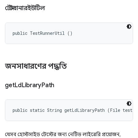
টেস্টরানারইউটিল
public TestRunnerUtil ()
জনসাধারণের পদ্ধতি
get
Ld
Library
Path
public static String getLdLibraryPath (File testFi
যেসব হোস্টসাইড টেস্টের জন্য নেটিভ লাইব্রেরি প্রয়োজন,