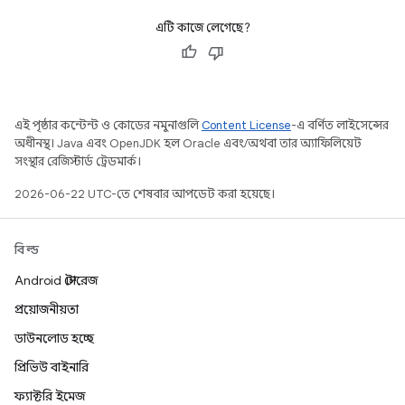
এটি কাজে লেগেছে?
এই পৃষ্ঠার কন্টেন্ট ও কোডের নমুনাগুলি
Content License
-এ বর্ণিত লাইসেন্সের
অধীনস্থ। Java এবং OpenJDK হল Oracle এবং/অথবা তার অ্যাফিলিয়েট
সংস্থার রেজিস্টার্ড ট্রেডমার্ক।
2026-06-22 UTC-তে শেষবার আপডেট করা হয়েছে।
বিল্ড
Android স্টোরেজ
প্রয়োজনীয়তা
ডাউনলোড হচ্ছে
প্রিভিউ বাইনারি
ফ্যাক্টরি ইমেজ