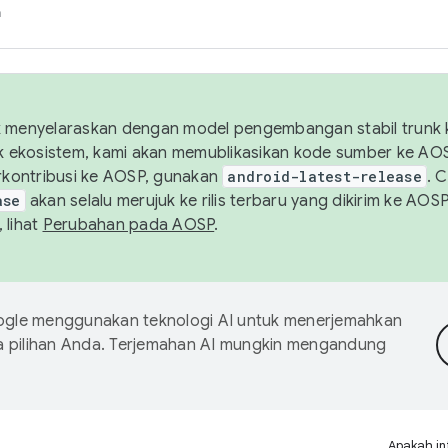
h
uk menyelaraskan dengan model pengembangan stabil trunk
tuk ekosistem, kami akan memublikasikan kode sumber ke A
kontribusi ke AOSP, gunakan
android-latest-release
. 
ase
akan selalu merujuk ke rilis terbaru yang dikirim ke AO
 lihat
Perubahan pada AOSP
.
gle menggunakan teknologi AI untuk menerjemahkan
a pilihan Anda. Terjemahan AI mungkin mengandung
Apakah in