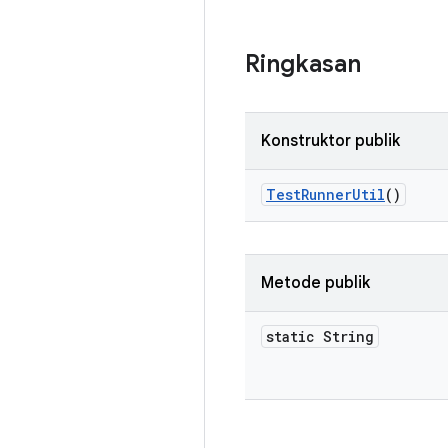
Ringkasan
Konstruktor publik
Test
Runner
Util
()
Metode publik
static String