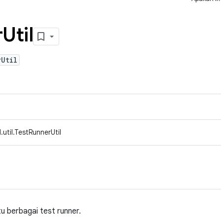
r
Util
rUtil
util.TestRunnerUtil
u berbagai test runner.