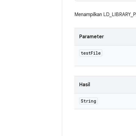
Menampilkan LD_LIBRARY_PATH
Parameter
test
File
Hasil
String