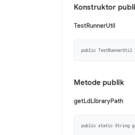
Konstruktor publ
Test
Runner
Util
public TestRunnerUtil
Metode publik
get
Ld
Library
Path
public static String 