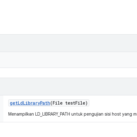
get
Ld
Library
Path
(File test
File)
Menampilkan LD_LIBRARY_PATH untuk pengujian sisi host yang me