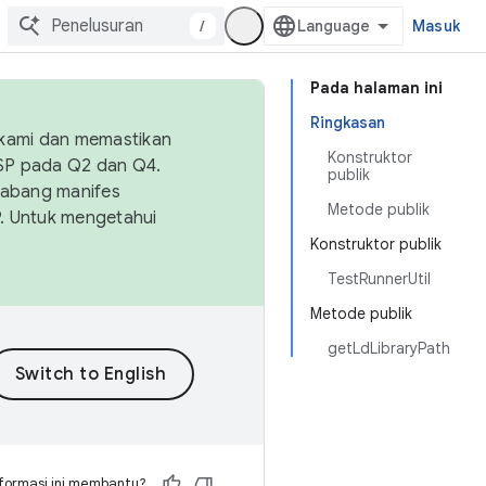
/
Masuk
Pada halaman ini
Ringkasan
 kami dan memastikan
Konstruktor
OSP pada Q2 dan Q4.
publik
Cabang manifes
Metode publik
SP. Untuk mengetahui
Konstruktor publik
TestRunnerUtil
Metode publik
getLdLibraryPath
formasi ini membantu?