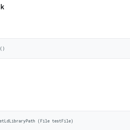
ik
 ()
getLdLibraryPath (File testFile)