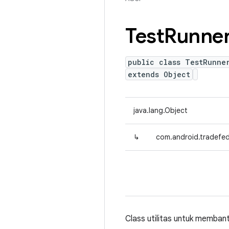
Test
Runne
public class TestRunne
extends Object
java.lang.Object
↳
com.android.tradefed.
Class utilitas untuk membant