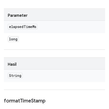
Parameter
elapsed
Time
Ms
long
Hasil
String
format
Time
Stamp