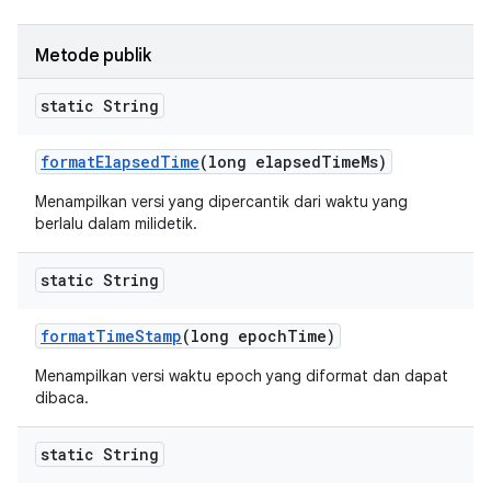
Metode publik
static String
format
Elapsed
Time
(long elapsed
Time
Ms)
Menampilkan versi yang dipercantik dari waktu yang
berlalu dalam milidetik.
static String
format
Time
Stamp
(long epoch
Time)
Menampilkan versi waktu epoch yang diformat dan dapat
dibaca.
static String