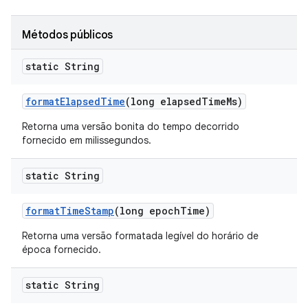
Métodos públicos
static String
format
Elapsed
Time
(long elapsed
Time
Ms)
Retorna uma versão bonita do tempo decorrido
fornecido em milissegundos.
static String
format
Time
Stamp
(long epoch
Time)
Retorna uma versão formatada legível do horário de
época fornecido.
static String