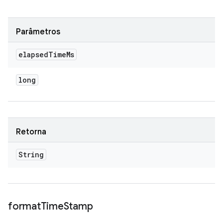
Parâmetros
elapsed
Time
Ms
long
Retorna
String
format
Time
Stamp