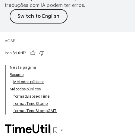
traduções com IA podem ter erros.
AOSP
Isso foi útil?
Nesta página
Resumo
Métodos públicos
Métodos públicos
formatElapsedTime
formatTimeStamp
formatTimeStampGMT
Time
Util