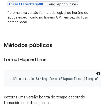
format
Time
Stamp
GMT
(long epoch
Time)
Retorna uma versão formatada legível do horário de
época especificado no horário GMT em vez do fuso
horário local.
Métodos públicos
format
Elapsed
Time
public static String formatElapsedTime (long elaps
Retorna uma versão bonita do tempo decorrido
fornecido em milissegundos.