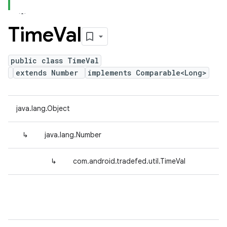
Time
Val
public class TimeVal
extends Number
implements Comparable<Long>
java.lang.Object
↳
java.lang.Number
↳
com.android.tradefed.util.TimeVal