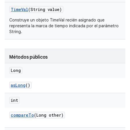
Time
Val
(String value)
Construye un objeto TimeVal recién asignado que
representa la
marca de tiempo
indicada por el parámetro
String.
Métodos públicos
Long
as
Long
()
int
compare
To
(Long other)