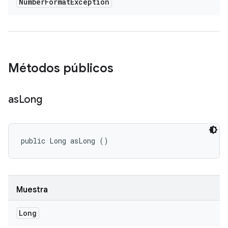
Number
Format
Exception
Métodos públicos
as
Long
public Long asLong ()
Muestra
Long