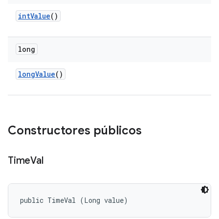
int
Value
()
long
long
Value
()
Constructores públicos
Time
Val
public TimeVal (Long value)