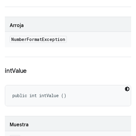
Arroja
Number
Format
Exception
int
Value
public int intValue ()
Muestra