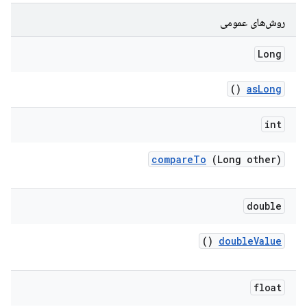
روش‌های عمومی
Long
()
as
Long
int
compare
To
(Long other)
double
()
double
Value
float