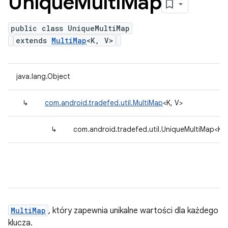
Unique
Multi
Map
public class UniqueMultiMap
extends
MultiMap
<K, V>
java.lang.Object
↳
com.android.tradefed.util.MultiMap
<K, V>
↳
com.android.tradefed.util.UniqueMultiMap<K, 
MultiMap
, który zapewnia unikalne wartości dla każdego
klucza.