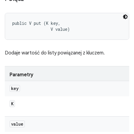
public V put (K key, 

                V value)
Dodaje wartość do listy powiązanej z kluczem.
Parametry
key
K
value