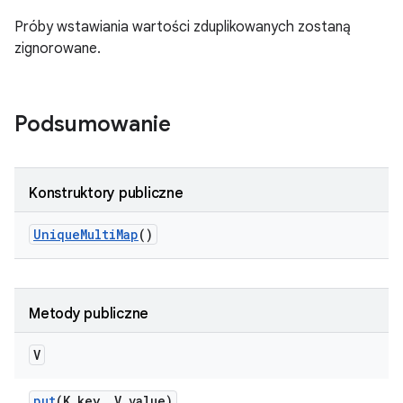
Próby wstawiania wartości zduplikowanych zostaną
zignorowane.
Podsumowanie
Konstruktory publiczne
Unique
Multi
Map
()
Metody publiczne
V
put
(K key
,
V value)